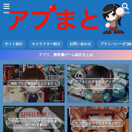
MENU
SEARCH
サイト紹介
キャラクター紹介
お問い合わせ
プライバシーポリ
アプリ、携帯機ゲーム紹介まとめ
アプまとおすすめメディア・サ
姉妹ブログ漫画紹介コミまと！
イト
デスゲームノベルアプリ制作進
アプまとキャラ元ネタまとめ！
捗 3/6更新