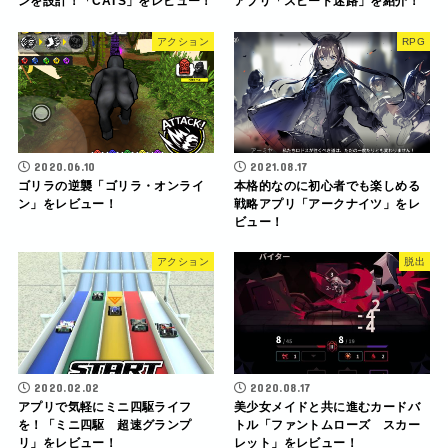
ンを設計！「CATS」をレビュー！
アプリ「スピード迷路」を紹介！
アクション
RPG
2020.06.10
2021.08.17
ゴリラの逆襲「ゴリラ・オンライ
本格的なのに初心者でも楽しめる
ン」をレビュー！
戦略アプリ「アークナイツ」をレ
ビュー！
アクション
脱出
2020.02.02
2020.08.17
アプリで気軽にミニ四駆ライフ
美少女メイドと共に進むカードバ
を！「ミニ四駆 超速グランプ
トル「ファントムローズ スカー
リ」をレビュー！
レット」をレビュー！