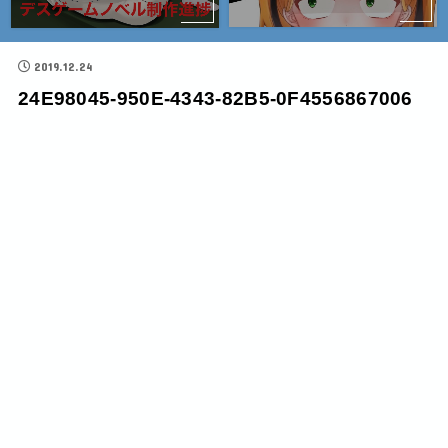
2019.12.24
24E98045-950E-4343-82B5-0F4556867006