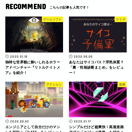
RECOMMEND
ゲームソフト
クイズ
2020.01.18
2020.08.08
独特な世界観に酔いしれるホラー
あなたはサイコパス？浮気体質？
アドベンチャー『リトルナイトメ
「裏・性格診断まとめ」をレビュ
ア』を紹介！
ー！
アクション
迷路
2020.08.02
2020.01.17
エンジニアとして自分だけのマシ
シンプルだけど超爽快！高速迷路