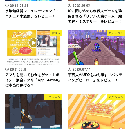
2020.05.03
2023.01.03
水族館経営シミュレーション「ミ
船に閉じ込められ殺人ゲームを強
ニチュア水族館」をレビュー！
要される「リアル人狼ゲーム 絵
で解くミステリー」をレビュー！
管理人
アクション
2021.06.18
2020.07.17
アプリを開いてお金をゲット！ポ
宇宙人のUFOをぶち壊す「バッテ
イント換金アプリ「App Station」
ィングヒーロー」をレビュー！
は本当に稼げる？
アクション
アクション