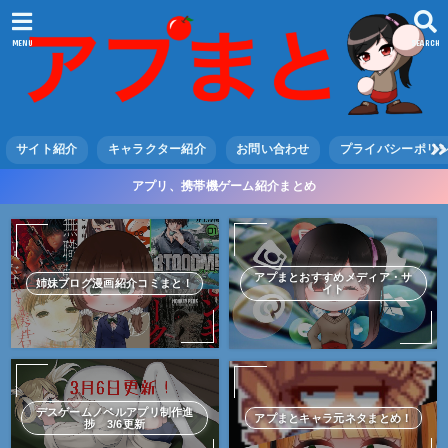
MENU
SEARCH
サイト紹介
キャラクター紹介
お問い合わせ
プライバシーポリ
アプリ、携帯機ゲーム紹介まとめ
アプまとおすすめメディア・サ
姉妹ブログ漫画紹介コミまと！
イト
デスゲームノベルアプリ制作進
アプまとキャラ元ネタまとめ！
捗 3/6更新