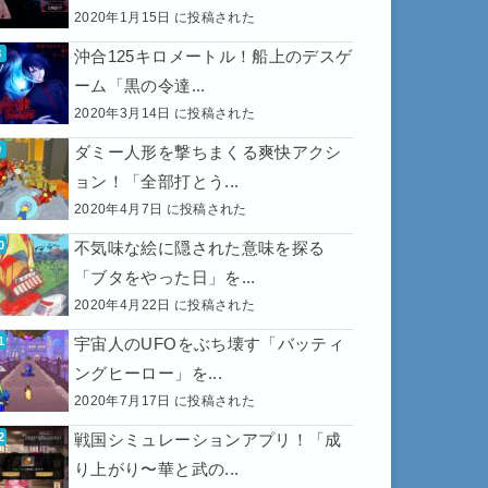
2020年1月15日 に投稿された
沖合125キロメートル！船上のデスゲ
ーム「黒の令達...
2020年3月14日 に投稿された
ダミー人形を撃ちまくる爽快アクシ
ョン！「全部打とう...
2020年4月7日 に投稿された
不気味な絵に隠された意味を探る
「ブタをやった日」を...
2020年4月22日 に投稿された
宇宙人のUFOをぶち壊す「バッティ
ングヒーロー」を...
2020年7月17日 に投稿された
戦国シミュレーションアプリ！「成
り上がり〜華と武の...