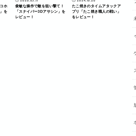
2020.03.17
2024.10.20
コホ
俊敏な操作で敵を狙い撃て！
たこ焼きのタイムアタックア
」を
「スナイパー3Dアサシン」を
プリ「たこ焼き職人の戦い」
レビュー！
をレビュー！