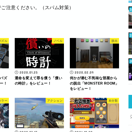
でご注意ください。（スパム対策）
パズル
ノベル
脱出
2020.01.25
2020.02.09
パズ
運命を変えて罪を償う「償い
何かが潜む不気味な部屋から
ー！
の時計」をレビュー！
の脱出「MONSTER ROOM」
をレビュー！
ホラー
アクション
未分類