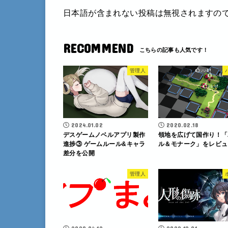
日本語が含まれない投稿は無視されますの
RECOMMEND
管理人
2024.01.02
2020.02.18
デスゲームノベルアプリ製作
領地を広げて国作り！「
進捗③ ゲームルール&キャラ
ル＆モナーク」をレビュ
差分を公開
管理人