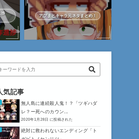
作進捗
アプまとキャラ元ネタまとめ！
hen autocomplete results are available use up and down arrows to 
人気記事
無人島に連続殺人鬼！？「ツギハダ
レ？ー死へのカウン...
2020年1月28日 に投稿された
絶対に救われないエンディング「ト
ガビトノセンリツ」...