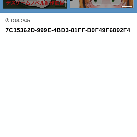
2020.09.24
7C15362D-999E-4BD3-81FF-B0F49F6892F4