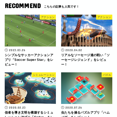
RECOMMEND
アクション
アクション
2023.03.26
2020.04.02
シンプルなサッカーアクションア
リアルなソーセージ達の戦い「ソ
プリ「Soccer Super Star」をレ
ーセージレジェンド」をレビュ
ビュー！
ー！
シミュレーション
パズル
2020.02.23
2020.07.26
信者を導き文明を構築するシミュ
虫たちを操るパズルアプリ「ハム