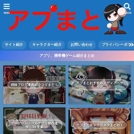
MENU
SEARCH
サイト紹介
キャラクター紹介
お問い合わせ
プライバシーポリ
アプリ、携帯機ゲーム紹介まとめ
アプまとおすすめメディア・サ
姉妹ブログ漫画紹介コミまと！
イト
デスゲームノベルアプリ制作進
アプまとキャラ元ネタまとめ！
捗 3/6更新