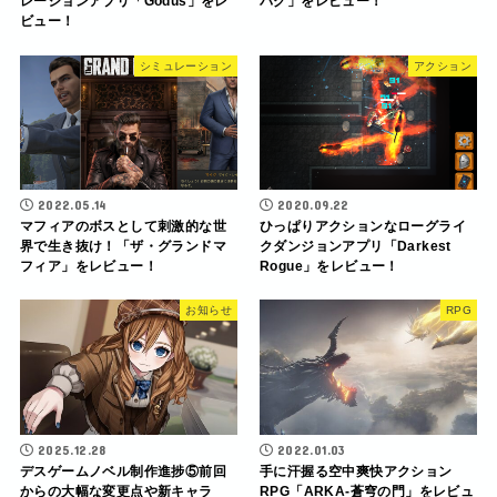
レーションアプリ「Godus」をレ
バグ」をレビュー！
ビュー！
シミュレーション
アクション
2022.05.14
2020.09.22
マフィアのボスとして刺激的な世
ひっぱりアクションなローグライ
界で生き抜け！「ザ・グランドマ
クダンジョンアプリ「Darkest
フィア」をレビュー！
Rogue」をレビュー！
お知らせ
RPG
2025.12.28
2022.01.03
デスゲームノベル制作進捗⑤前回
手に汗握る空中爽快アクション
からの大幅な変更点や新キャラ
RPG「ARKA-蒼穹の門」をレビュ