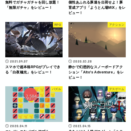
無料でガチャガチャを回し放題！
個性あふれる豚達を出荷せよ！豚
「無限ガチャ」をレビュー！
育成アプリ「ようとん場MIX」をレ
ビュー！
RPG
アクション
2021.09.07
2020.03.28
スマホで超本格RPGがプレイでき
静かで幻想的なスノーボードアク
る「白夜極光」をレビュー！
ション「Alto’s Adventure」をレ
ビュー！
パズル
デスゲーム
2020.04.11
2023.04.15