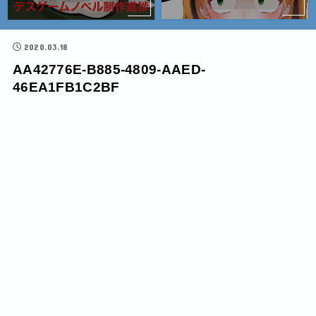
2020.03.18
AA42776E-B885-4809-AAED-
46EA1FB1C2BF