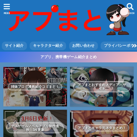
MENU
SEARCH
サイト紹介
キャラクター紹介
お問い合わせ
プライバシーポリ
アプリ、携帯機ゲーム紹介まとめ
アプまとおすすめメディア・サ
姉妹ブログ漫画紹介コミまと！
イト
デスゲームノベルアプリ制作進
アプまとキャラ元ネタまとめ！
捗 3/6更新