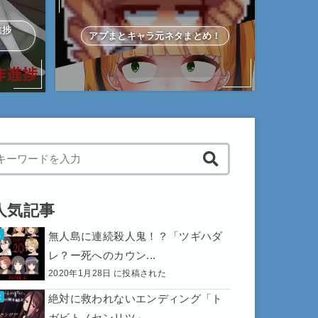
作進捗
アプまとキャラ元ネタまとめ！
hen autocomplete results are available use up and down arrows to 
人気記事
無人島に連続殺人鬼！？「ツギハダ
レ？ー死へのカウン...
2020年1月28日 に投稿された
絶対に救われないエンディング「ト
ガビトノセンリツ」...