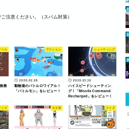
でご注意ください。（スパム対策）
ノベル
アクション
シューティング
2020.02.08
2020.03.30
狼教
動物達のバトルロワイアル！
ハイスピードシューティン
「バトルモン」をレビュー！
グ！「Missile Command:
Recharged」をレビュー！
ィング
ネタ系
クイズ