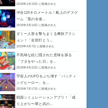
2020年1月15日 に投稿された
沖合125キロメートル！船上のデスゲ
ーム「黒の令達...
2020年3月14日 に投稿された
ダミー人形を撃ちまくる爽快アクシ
ョン！「全部打とう...
2020年4月7日 に投稿された
不気味な絵に隠された意味を探る
「ブタをやった日」を...
2020年4月22日 に投稿された
宇宙人のUFOをぶち壊す「バッティ
ングヒーロー」を...
2020年7月17日 に投稿された
戦国シミュレーションアプリ！「成
り上がり〜華と武の...