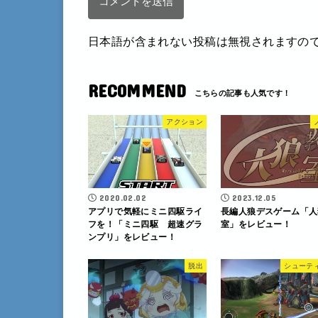
日本語が含まれない投稿は無視されますの
RECOMMEND
アクション
2020.02.02
2023.12.05
アプリで気軽にミニ四駆ライ
長編人狼デスゲーム「人
フを！「ミニ四駆 超速グラ
室」をレビュー！
ンプリ」をレビュー！
脱出
シューテ