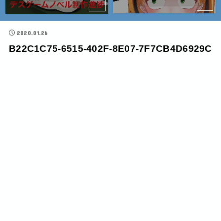
2020.01.26
B22C1C75-6515-402F-8E07-7F7CB4D6929C