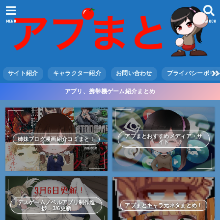
MENU
SEARCH
サイト紹介
キャラクター紹介
お問い合わせ
プライバシーポリ
アプリ、携帯機ゲーム紹介まとめ
アプまとおすすめメディア・サ
姉妹ブログ漫画紹介コミまと！
イト
デスゲームノベルアプリ制作進
アプまとキャラ元ネタまとめ！
捗 3/6更新