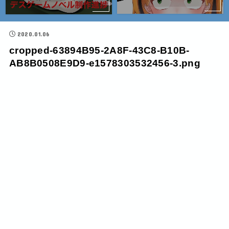
2020.01.06
cropped-63894B95-2A8F-43C8-B10B-
AB8B0508E9D9-e1578303532456-3.png