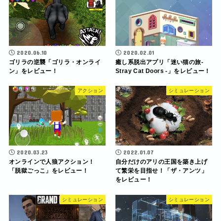
2020.06.10
2020.02.01
ゴリラの逆襲「ゴリラ・オンライ
癒し系脱出アプリ「迷い猫の旅-
ン」をレビュー！
Stray Cat Doors -」をレビュー！
アクション
シミュレーション
2020.03.23
2022.01.07
オンラインで人狼アクション！
自分だけのアリの王国を築き上げ
「脱獄ごっこ」をレビュー！
て繁栄を目指せ！「ザ・アンツ」
をレビュー！
シミュレーション
シミュレーション