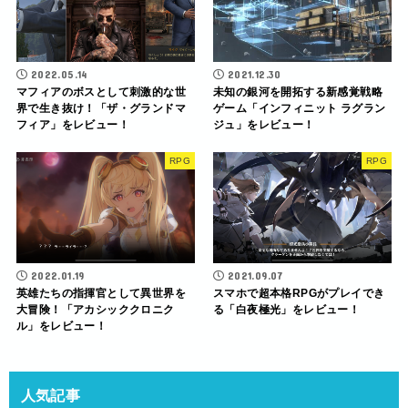
2022.05.14
2021.12.30
マフィアのボスとして刺激的な世
未知の銀河を開拓する新感覚戦略
界で生き抜け！「ザ・グランドマ
ゲーム「インフィニット ラグラン
フィア」をレビュー！
ジュ」をレビュー！
RPG
RPG
2022.01.19
2021.09.07
英雄たちの指揮官として異世界を
スマホで超本格RPGがプレイでき
大冒険！「アカシッククロニク
る「白夜極光」をレビュー！
ル」をレビュー！
人気記事