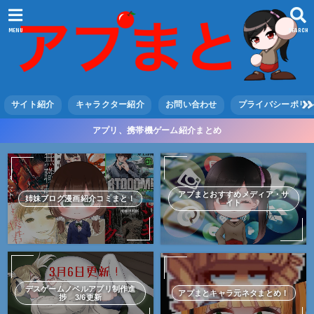
MENU
SEARCH
サイト紹介
キャラクター紹介
お問い合わせ
プライバシーポリ
アプリ、携帯機ゲーム紹介まとめ
アプまとおすすめメディア・サ
姉妹ブログ漫画紹介コミまと！
イト
デスゲームノベルアプリ制作進
アプまとキャラ元ネタまとめ！
捗 3/6更新