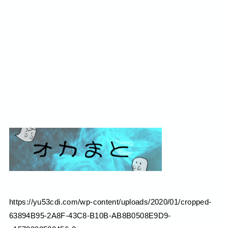
https://yu53cdi.com/wp-content/uploads/2020/01/cropped-
63894B95-2A8F-43C8-B10B-AB8B0508E9D9-