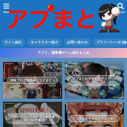
MENU
SEARCH
サイト紹介
キャラクター紹介
お問い合わせ
プライバシーポリ
アプリ、携帯機ゲーム紹介まとめ
アプまとおすすめメディア・サ
姉妹ブログ漫画紹介コミまと！
イト
デスゲームノベルアプリ制作進
アプまとキャラ元ネタまとめ！
捗 3/6更新