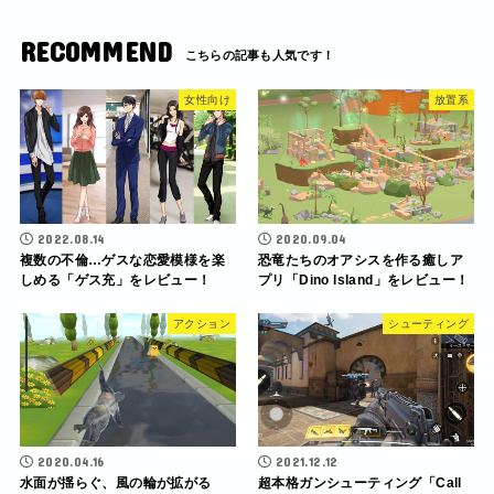
RECOMMEND
女性向け
放置系
2022.08.14
2020.09.04
複数の不倫…ゲスな恋愛模様を楽
恐竜たちのオアシスを作る癒しア
しめる「ゲス充」をレビュー！
プリ「Dino lsland」をレビュー！
アクション
シューティング
2020.04.16
2021.12.12
水面が揺らぐ、風の輪が拡がる
超本格ガンシューティング「Call