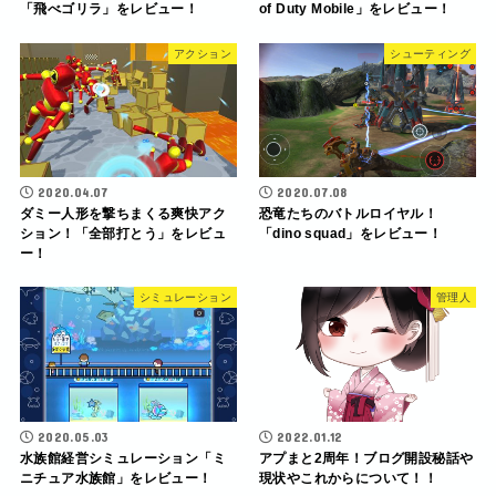
「飛べゴリラ」をレビュー！
of Duty Mobile」をレビュー！
アクション
シューティング
2020.04.07
2020.07.08
ダミー人形を撃ちまくる爽快アク
恐竜たちのバトルロイヤル！
ション！「全部打とう」をレビュ
「dino squad」をレビュー！
ー！
シミュレーション
管理人
2020.05.03
2022.01.12
水族館経営シミュレーション「ミ
アプまと2周年！ブログ開設秘話や
ニチュア水族館」をレビュー！
現状やこれからについて！！