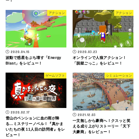
ー！
アクション
アクション
2020.04.15
2020.03.23
波動で惑星をぶち壊す「Energy
オンラインで人狼アクション！
Blast」をレビュー！
「脱獄ごっこ」をレビュー！
ゲームソフト
シミュレーション
2020.02.17
2021.12.03
雪山のペンションに血の雨が降
一文無しから豪商へ！クスッと笑
る…ミステリーノベル！『真かま
える成り上がりストーリー「天下
いたちの夜 11人目の訪問者』をレ
大豪商」をレビュー！
ビュー！