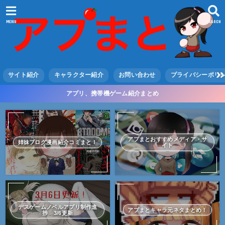
MENU
SEARCH
サイト紹介
キャラクター紹介
お問い合わせ
プライバシーポリ
アプリ、携帯機ゲーム紹介まとめ
アプまとおすすめメディア・サ
姉妹ブログ漫画紹介コミまと！
イト
デスゲームノベルアプリ制作進
アプまとキャラ元ネタまとめ！
捗 3/6更新