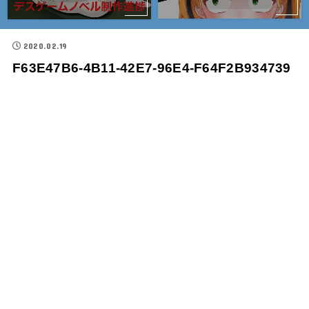
2020.02.19
F63E47B6-4B11-42E7-96E4-F64F2B934739