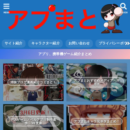
MENU
SEARCH
サイト紹介
キャラクター紹介
お問い合わせ
プライバシーポリ
アプリ、携帯機ゲーム紹介まとめ
アプまとおすすめメディア・サ
姉妹ブログ漫画紹介コミまと！
イト
デスゲームノベルアプリ制作進
アプまとキャラ元ネタまとめ！
捗 3/6更新