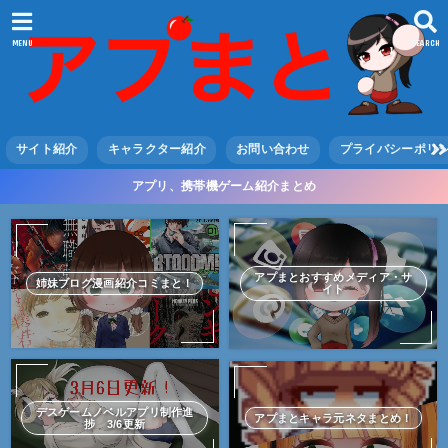
MENU
SEARCH
サイト紹介
キャラクター紹介
お問い合わせ
プライバシーポリ
アプリ、携帯機ゲーム紹介まとめ
アプまとおすすめメディア・サ
姉妹ブログ漫画紹介コミまと！
イト
デスゲームノベルアプリ制作進
アプまとキャラ元ネタまとめ！
捗 3/6更新