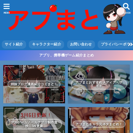
MENU
SEARCH
サイト紹介
キャラクター紹介
お問い合わせ
プライバシーポリ
アプリ、携帯機ゲーム紹介まとめ
アプまとおすすめメディア・サ
姉妹ブログ漫画紹介コミまと！
イト
デスゲームノベルアプリ制作進
アプまとキャラ元ネタまとめ！
捗 3/6更新