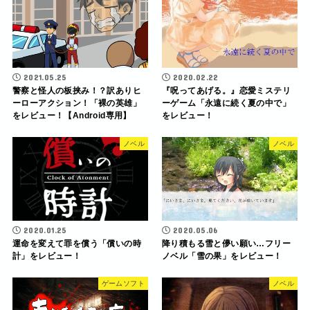
2021.05.25
2020.02.22
警察と怪人の板挟み！？訳ありヒ
『呪ってあげる。』恋愛ミステリ
ーローアクション！「裸の英雄」
ーゲーム「永遠に続く夏の中で」
をレビュー！【Android専用】
をレビュー！
ノベル
ノベル
2020.01.25
2020.05.06
運命を変えて罪を償う「償いの時
降り積もる雪と儚い願い…フリー
計」をレビュー！
ノベル「雪の果」をレビュー！
ゲームソフト
ノベル