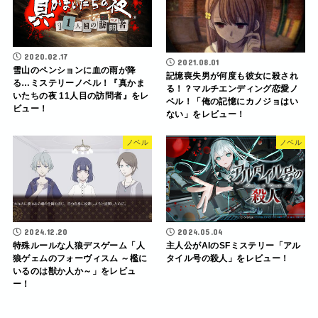
2020.02.17
2021.08.01
雪山のペンションに血の雨が降
記憶喪失男が何度も彼女に殺され
る…ミステリーノベル！『真かま
る！？マルチエンディング恋愛ノ
いたちの夜 11人目の訪問者』をレ
ベル！「俺の記憶にカノジョはい
ビュー！
ない」をレビュー！
ノベル
ノベル
2024.12.20
2024.05.04
特殊ルールな人狼デスゲーム「人
主人公がAIのSFミステリー「アル
狼ゲェムのフォーヴィスム ～檻に
タイル号の殺人」をレビュー！
いるのは獣か人か～」をレビュ
ー！