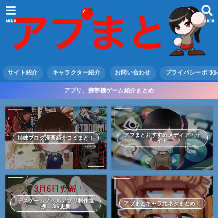
MENU
SEARCH
サイト紹介
キャラクター紹介
お問い合わせ
プライバシーポリ
アプリ、携帯機ゲーム紹介まとめ
アプまとおすすめメディア・サ
姉妹ブログ漫画紹介コミまと！
イト
デスゲームノベルアプリ制作進
アプまとキャラ元ネタまとめ！
捗 3/6更新