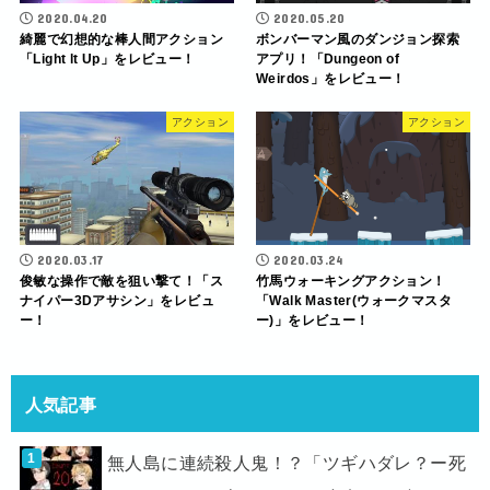
2020.04.20
2020.05.20
綺麗で幻想的な棒人間アクション
ボンバーマン風のダンジョン探索
「Light lt Up」をレビュー！
アプリ！「Dungeon of
Weirdos」をレビュー！
アクション
アクション
2020.03.17
2020.03.24
俊敏な操作で敵を狙い撃て！「ス
竹馬ウォーキングアクション！
ナイパー3Dアサシン」をレビュ
「Walk Master(ウォークマスタ
ー！
ー)」をレビュー！
人気記事
無人島に連続殺人鬼！？「ツギハダレ？ー死