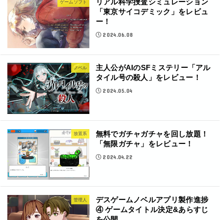
リアル科学捜査シミュレーション
ゲームソフト
「東京サイコデミック」をレビュ
ー！
2024.06.08
主人公がAIのSFミステリー「アル
ノベル
タイル号の殺人」をレビュー！
2024.05.04
無料でガチャガチャを回し放題！
放置系
「無限ガチャ」をレビュー！
2024.04.22
デスゲームノベルアプリ製作進捗
管理人
④ ゲームタイトル決定&あらすじ
を公開