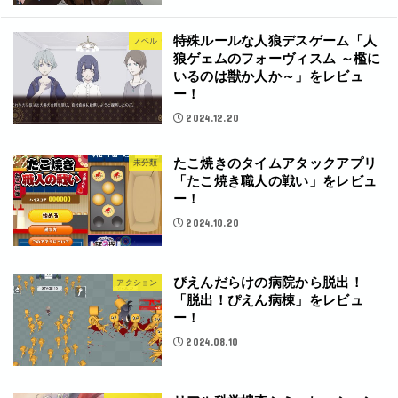
特殊ルールな人狼デスゲーム「人
ノベル
狼ゲェムのフォーヴィスム ～檻に
いるのは獣か人か～」をレビュ
ー！
2024.12.20
たこ焼きのタイムアタックアプリ
未分類
「たこ焼き職人の戦い」をレビュ
ー！
2024.10.20
ぴえんだらけの病院から脱出！
アクション
「脱出！ぴえん病棟」をレビュ
ー！
2024.08.10