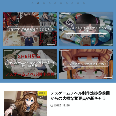
1
2
3
4
5
6
7
8
9
10
アプまとおすすめメディア・サ
姉妹ブログ漫画紹介コミまと！
イト
デスゲームノベルアプリ制作進
アプまとキャラ元ネタまとめ！
捗 3/6更新
デスゲームノベル制作進捗⑤前回
管理人
からの大幅な変更点や新キャラ
2025.12.28