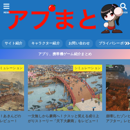
MENU
SEARCH
サイト紹介
キャラクター紹介
お問い合わせ
プライバシーポリ
アプリ、携帯機ゲーム紹介まとめ
ミュレーション
シミュレーション
！あきんどの
一文無しから豪商へ！クスッと笑える成り上
崩壊したゾン
レビュー！
がりストーリー「天下大豪商」をレビュー！
アフター」レ