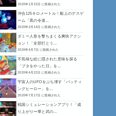
2020年1月15日 に投稿された
沖合125キロメートル！船上のデスゲ
ーム「黒の令達...
2020年3月14日 に投稿された
ダミー人形を撃ちまくる爽快アクシ
ョン！「全部打とう...
2020年4月7日 に投稿された
不気味な絵に隠された意味を探る
「ブタをやった日」を...
2020年4月22日 に投稿された
宇宙人のUFOをぶち壊す「バッティ
ングヒーロー」を...
2020年7月17日 に投稿された
戦国シミュレーションアプリ！「成
り上がり〜華と武の...