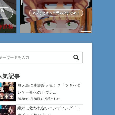
作進捗
アプまとキャラ元ネタまとめ！
hen autocomplete results are available use up and down arrows to 
人気記事
無人島に連続殺人鬼！？「ツギハダ
レ？ー死へのカウン...
2020年1月28日 に投稿された
絶対に救われないエンディング「ト
ガビトノセンリツ」...