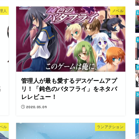
理人
ノベル
管理人が最も愛するデスゲームアプ
感
リ！「鈍色のバタフライ」をネタバ
レレビュー！
2020.05.09
ベル
ランアクション