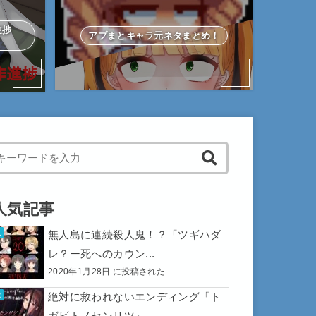
作進捗
アプまとキャラ元ネタまとめ！
hen autocomplete results are available use up and down arrows to 
人気記事
無人島に連続殺人鬼！？「ツギハダ
レ？ー死へのカウン...
2020年1月28日 に投稿された
絶対に救われないエンディング「ト
ガビトノセンリツ」...