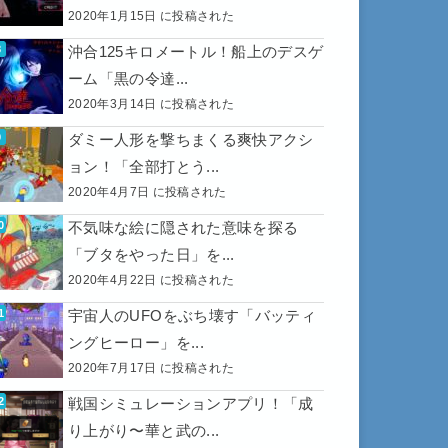
2020年1月15日 に投稿された
沖合125キロメートル！船上のデスゲ
ーム「黒の令達...
2020年3月14日 に投稿された
ダミー人形を撃ちまくる爽快アクシ
ョン！「全部打とう...
2020年4月7日 に投稿された
不気味な絵に隠された意味を探る
「ブタをやった日」を...
2020年4月22日 に投稿された
宇宙人のUFOをぶち壊す「バッティ
ングヒーロー」を...
2020年7月17日 に投稿された
戦国シミュレーションアプリ！「成
り上がり〜華と武の...