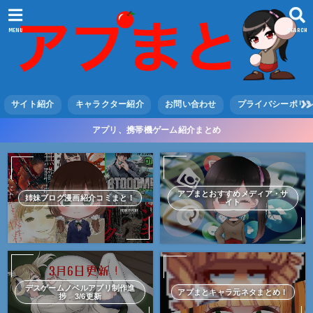
MENU
SEARCH
サイト紹介
キャラクター紹介
お問い合わせ
プライバシーポリ
アプリ、携帯機ゲーム紹介まとめ
アプまとおすすめメディア・サ
姉妹ブログ漫画紹介コミまと！
イト
デスゲームノベルアプリ制作進
アプまとキャラ元ネタまとめ！
捗 3/6更新