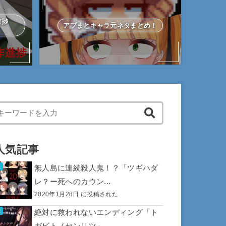
作進捗
アプまとキャラ元ネタまとめ！
hen autocomplete results are available use up and down arrows to 
人気記事
無人島に連続殺人鬼！？「ツギハダ
レ？ー死へのカウン...
2020年1月28日 に投稿された
絶対に救われないエンディング「ト
ガビトノセンリツ」...