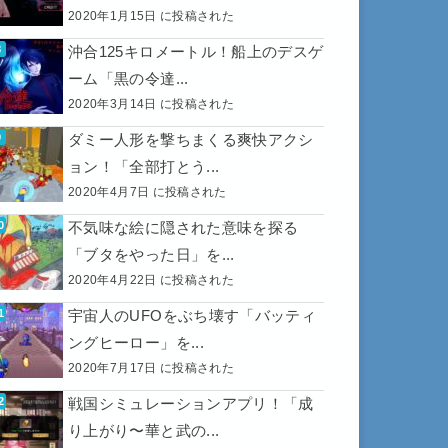
2020年1月15日 に投稿された
沖合125キロメートル！船上のデスゲ
ーム「黒の令達...
2020年3月14日 に投稿された
ダミー人形を撃ちまくる爽快アクシ
ョン！「全部打とう...
2020年4月7日 に投稿された
不気味な絵に隠された意味を探る
「ブタをやった日」を...
2020年4月22日 に投稿された
宇宙人のUFOをぶち壊す「バッティ
ングヒーロー」を...
2020年7月17日 に投稿された
戦国シミュレーションアプリ！「成
り上がり〜華と武の...