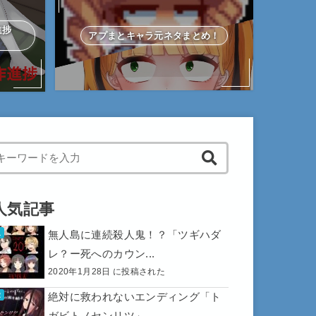
作進捗
アプまとキャラ元ネタまとめ！
hen autocomplete results are available use up and down arrows to 
人気記事
無人島に連続殺人鬼！？「ツギハダ
レ？ー死へのカウン...
2020年1月28日 に投稿された
絶対に救われないエンディング「ト
ガビトノセンリツ」...