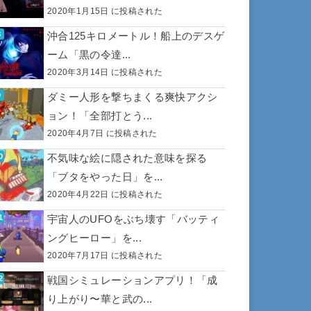
2020年1月15日 に投稿された
沖合125キロメートル！船上のデスゲ
ーム「黒の令達...
2020年3月14日 に投稿された
ダミー人形を撃ちまくる爽快アクシ
ョン！「全部打とう...
2020年4月7日 に投稿された
不気味な絵に隠された意味を探る
「ブタをやった日」を...
2020年4月22日 に投稿された
宇宙人のUFOをぶち壊す「バッティ
ングヒーロー」を...
2020年7月17日 に投稿された
戦国シミュレーションアプリ！「成
り上がり〜華と武の...