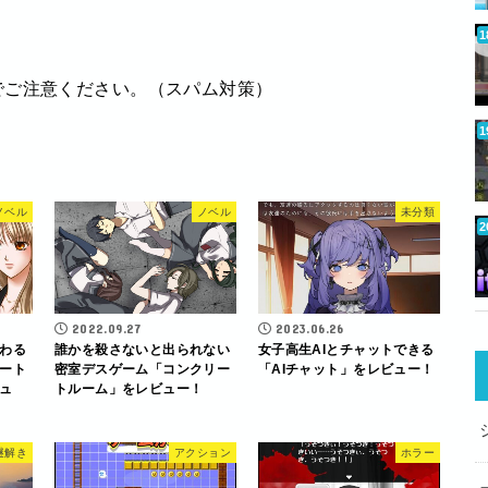
でご注意ください。（スパム対策）
ノベル
ノベル
未分類
2022.09.27
2023.06.26
わる
誰かを殺さないと出られない
女子高生AIとチャットできる
ート
密室デスゲーム「コンクリー
「AIチャット」をレビュー！
ュ
トルーム」をレビュー！
謎解き
アクション
ホラー