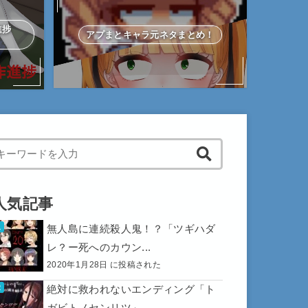
作進捗
アプまとキャラ元ネタまとめ！
hen autocomplete results are available use up and down arrows to 
人気記事
無人島に連続殺人鬼！？「ツギハダ
レ？ー死へのカウン...
2020年1月28日 に投稿された
絶対に救われないエンディング「ト
ガビトノセンリツ」...