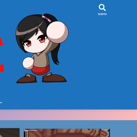
SEARCH
ー