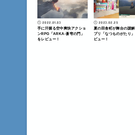
2022.01.03
2023.02.25
手に汗握る空中爽快アクショ
夏の田舎町が舞台の謎解
ンRPG「ARKA-蒼穹の門」
プリ「なつものがたり」
をレビュー！
ビュー！