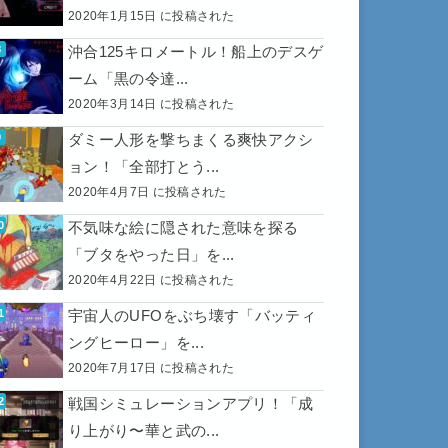
2020年1月15日 に投稿された
沖合125キロメートル！船上のデスゲ
ーム「黒の令達...
2020年3月14日 に投稿された
ダミー人形を撃ちまくる爽快アクシ
ョン！「全部打とう...
2020年4月7日 に投稿された
不気味な絵に隠された意味を探る
「ブタをやった日」を...
2020年4月22日 に投稿された
宇宙人のUFOをぶち壊す「バッティ
ングヒーロー」を...
2020年7月17日 に投稿された
戦国シミュレーションアプリ！「成
り上がり〜華と武の...