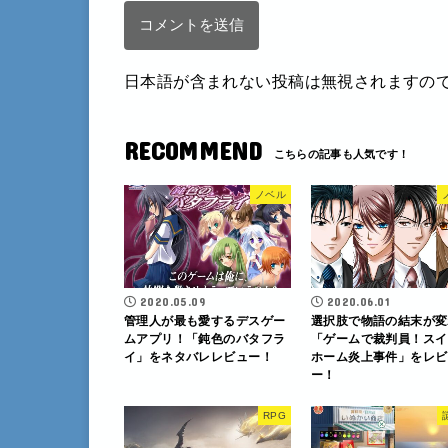
日本語が含まれない投稿は無視されますの
RECOMMEND
ノベル
2020.05.09
2020.06.01
管理人が最も愛するデスゲー
選択肢で物語の結末が変
ムアプリ！「鈍色のバタフラ
「ゲームで裁判員！スイ
イ」をネタバレレビュー！
ホーム炎上事件」をレビ
ー！
RPG