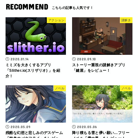
RECOMMEND
アクション
謎解き
2020.01.14
2020.09.10
ミミズを大きくするアプリ
ストーリー重視の謎解きアプリ
「Slither.io(スリザリオ) 」を紹
「鍵屋」をレビュー！
介！
ノベル
ノベル
2020.05.09
2020.05.06
残酷な幻想と悲しみのデスゲーム
降り積もる雪と儚い願い…フリー