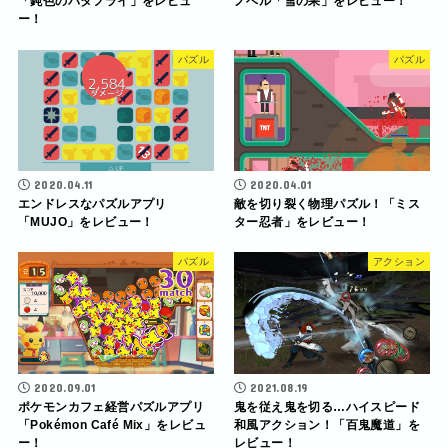
「鈍色のバタフライ」をレビュ
ノベル「雪の果」をレビュー！
ー！
パズル
パズル
2020.04.11
2020.04.01
エンドレスなパズルアプリ
敵を切り裂く物理パズル！「ミス
「MUJO」をレビュー！
ター忍者」をレビュー！
パズル
アクション
2020.09.01
2021.08.19
ポケモンカフェ経営パズルアプリ
鬼を従え鬼を切る…ハイスピード
「Pokémon Café Mix」をレビュ
和風アクション！「百鬼魔道」を
ー！
レビュー！