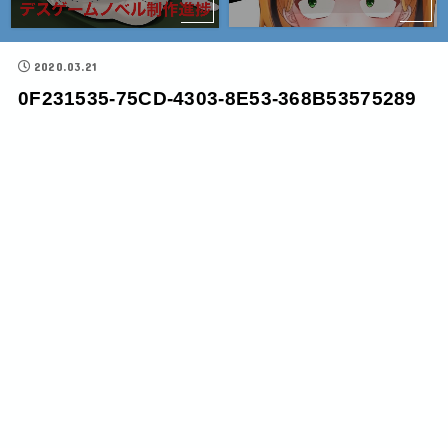
2020.03.21
0F231535-75CD-4303-8E53-368B53575289