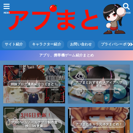
MENU
SEARCH
サイト紹介
キャラクター紹介
お問い合わせ
プライバシーポリ
アプリ、携帯機ゲーム紹介まとめ
アプまとおすすめメディア・サ
姉妹ブログ漫画紹介コミまと！
イト
デスゲームノベルアプリ制作進
アプまとキャラ元ネタまとめ！
捗 3/6更新