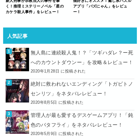
新人刑事が宗教法人の事件を暴
猫好きにオススメ！癒し系パズル
く！推理ミステリーノベル「星の
アプリ「パズにゃん」をレビュ
カケラ殺人事件」をレビュー！
ー！
人気記事
無人島に連続殺人鬼！？「ツギハダレ？ー死
へのカウントダウンー」を攻略＆レビュー！
2020年1月28日 に投稿された
絶対に救われないエンディング「トガビトノ
センリツ」をネタバレレビュー！
2020年8月5日 に投稿された
管理人が最も愛するデスゲームアプリ！「鈍
色のバタフライ」をネタバレレビュー！
2020年5月9日 に投稿された