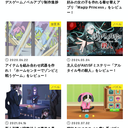
デスゲームノベルアプリ制作進捗
好みの女の子を作れる着せ替えア
プリ「Magip Princess」をレビュ
ー！
放置系
ノベル
2020.06.22
2024.05.04
アイテムを組み合わせ武器を作
主人公がAIのSFミステリー「アル
れ！「ホームセンターでゾンビと
タイル号の殺人」をレビュー！
戦うゲーム」をレビュー！
ノベル
パズル
2021.04.16
2020.07.02