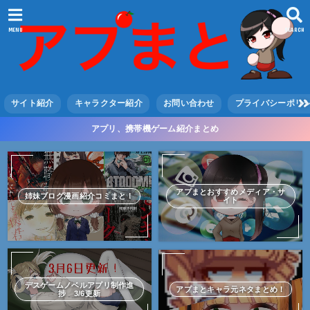
MENU
SEARCH
サイト紹介
キャラクター紹介
お問い合わせ
プライバシーポリ
アプリ、携帯機ゲーム紹介まとめ
アプまとおすすめメディア・サ
姉妹ブログ漫画紹介コミまと！
イト
デスゲームノベルアプリ制作進
アプまとキャラ元ネタまとめ！
捗 3/6更新