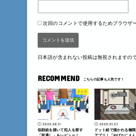
次回のコメントで使用するためブラウザ
日本語が含まれない投稿は無視されますの
RECOMMEND
クイズ
2020.08.11
2020.01.23
似顔絵を描いて犯人を探す
ドット絵で描かれる極限
「面通し」をレビュー！
アプリ！「やばたにえん