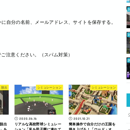
ーに自分の名前、メールアドレス、サイトを保存する。
でご注意ください。（スパム対策）
脱出
シミュレーション
シミュレーション
2020.06.16
2021.10.31
脱出
リアルな高校野球シミュレー
簡単操作で自分だけの王国を
」を
ション「私を甲子園に連れて
築き上げろ！「ロード・オ