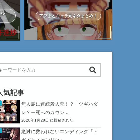
作進捗
アプまとキャラ元ネタまとめ！
hen autocomplete results are available use up and down arrows to 
人気記事
無人島に連続殺人鬼！？「ツギハダ
レ？ー死へのカウン...
2020年1月28日 に投稿された
絶対に救われないエンディング「ト
ガビトノセンリツ」...