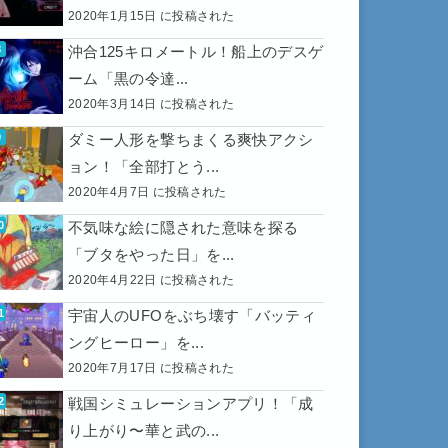
2020年1月15日 に投稿された
沖合125キロメートル！船上のデスゲ
ーム「黒の令達...
2020年3月14日 に投稿された
ダミー人形を撃ちまくる爽快アクシ
ョン！「全部打とう...
2020年4月7日 に投稿された
不気味な絵に隠された意味を探る
「ブタをやった日」を...
2020年4月22日 に投稿された
宇宙人のUFOをぶち壊す「バッティ
ングヒーロー」を...
2020年7月17日 に投稿された
戦国シミュレーションアプリ！「成
り上がり〜華と武の...