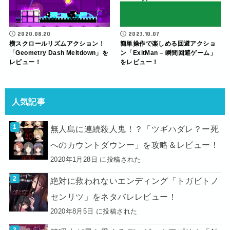
2020.08.20
2023.10.07
横スクロールリズムアクション！
簡単操作で楽しめる回避アクショ
「Geometry Dash Meltdown」を
ン「ExitMan – 瞬間回避ゲーム」
レビュー！
をレビュー！
人気記事
無人島に連続殺人鬼！？「ツギハダレ？ー死
へのカウントダウンー」を攻略＆レビュー！
2020年1月28日 に投稿された
絶対に救われないエンディング「トガビトノ
センリツ」をネタバレレビュー！
2020年8月5日 に投稿された