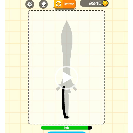
動
画
プ
レ
ー
ヤ
ー