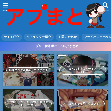
MENU
SEARCH
サイト紹介
キャラクター紹介
お問い合わせ
プライバシーポリ
アプリ、携帯機ゲーム紹介まとめ
アプまとおすすめメディア・サ
姉妹ブログ漫画紹介コミまと！
イト
デスゲームノベルアプリ制作進
アプまとキャラ元ネタまとめ！
捗 3/6更新