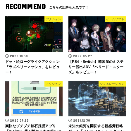
RECOMMEND
アクション
ゲームソフト
2022.10.30
2022.05.27
ドット絵ローグライクアクション
【PS4・Switch】韓国産のミステ
「ラズベリーマッシュ」をレビュ
リー脱出ADV『ベリード・スター
ー！
ズ』をレビュー！
アクション
シミュレーション
2020.09.25
2021.12.30
爽快なプチプチ鉱石採掘アプリ
未知の銀河を開拓する新感覚戦略