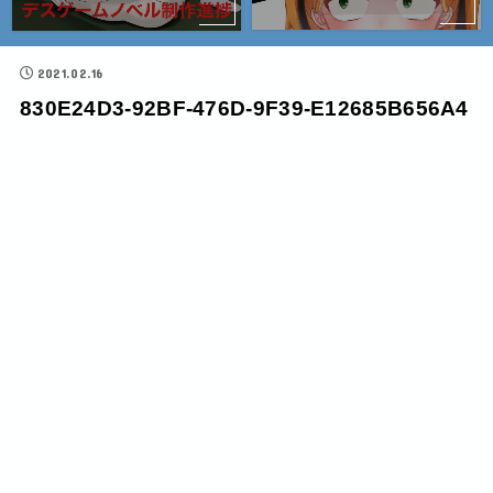
2021.02.16
830E24D3-92BF-476D-9F39-E12685B656A4