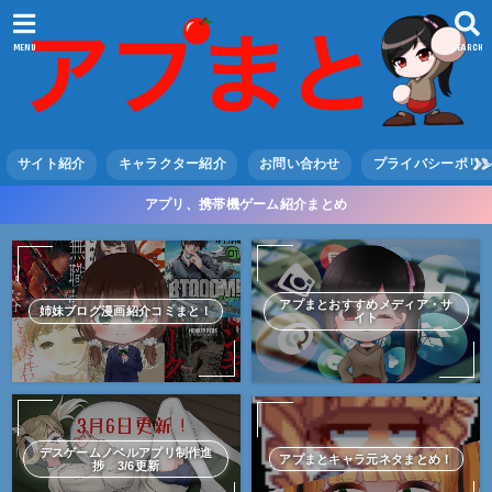
MENU
SEARCH
サイト紹介
キャラクター紹介
お問い合わせ
プライバシーポリ
アプリ、携帯機ゲーム紹介まとめ
アプまとおすすめメディア・サ
姉妹ブログ漫画紹介コミまと！
イト
デスゲームノベルアプリ制作進
アプまとキャラ元ネタまとめ！
捗 3/6更新