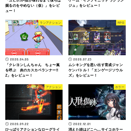
「ユビホル-指が壊れるまで僕らは
ゲーム「インフィニット ラグラン
掘るのをやめない（仮）」をレビ
ジュ」をレビュー！
ュー！
ランアクション
RPG
2020.04.05
2020.07.23
「クレヨンしんちゃん ちょ〜嵐
ムシキングを思い出す育成ジャン
を呼ぶ 炎のカスカベランナー‼︎
ケンバトル！「エンゲージソウル
Z」をレビュー！
ズ」をレビュー！
アクション
ホラー
2020.09.22
2022.12.01
ひっぱりアクションなローグライ
消えた姉はどこへ…サイコホラー