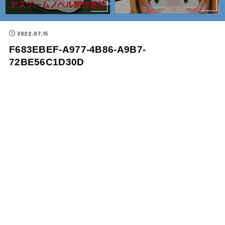
2022.07.15
F683EBEF-A977-4B86-A9B7-
72BE56C1D30D