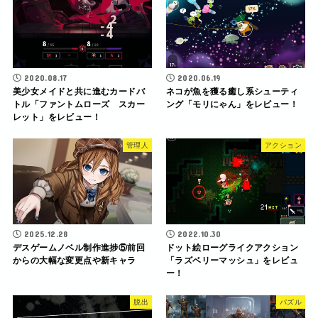
2020.08.17
2020.06.19
美少女メイドと共に進むカードバ
ネコが魚を獲る癒し系シューティ
トル「ファントムローズ スカー
ング「モリにゃん」をレビュー！
レット」をレビュー！
管理人
アクション
2025.12.28
2022.10.30
デスゲームノベル制作進捗⑤前回
ドット絵ローグライクアクション
からの大幅な変更点や新キャラ
「ラズベリーマッシュ」をレビュ
ー！
脱出
パズル