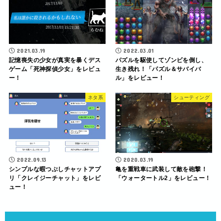
2021.03.19
2022.03.01
記憶喪失の少女が真実を暴くデス
パズルを駆使してゾンビを倒し、
ゲーム「死神探偵少女」をレビュ
生き残れ！「パズル＆サバイバ
ー！
ル」をレビュー！
ネタ系
シューティング
2022.09.13
2020.03.19
シンプルな暇つぶしチャットアプ
亀を重戦車に武装して敵を砲撃！
リ「クレイジーチャット」をレビ
「ウォータートル2」をレビュー！
ュー！