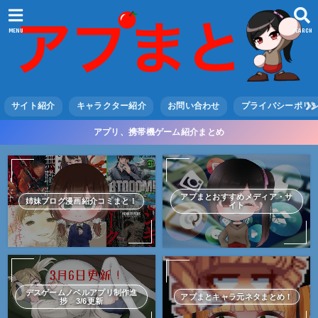
MENU
SEARCH
サイト紹介
キャラクター紹介
お問い合わせ
プライバシーポリ
アプリ、携帯機ゲーム紹介まとめ
アプまとおすすめメディア・サ
姉妹ブログ漫画紹介コミまと！
イト
デスゲームノベルアプリ制作進
アプまとキャラ元ネタまとめ！
捗 3/6更新