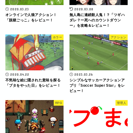
2020.03.23
2020.03.08
オンラインで人狼アクション！
無人島に連続殺人鬼！？「ツギハ
「脱獄ごっこ」をレビュー！
ダレ？ー死へのカウントダウン
ー」を攻略＆レビュー！
ホラー
アクション
2020.04.22
2023.03.26
不気味な絵に隠された意味を探る
シンプルなサッカーアクションア
「ブタをやった日」をレビュー！
プリ「Soccer Super Star」をレ
ビュー！
RPG
管理人