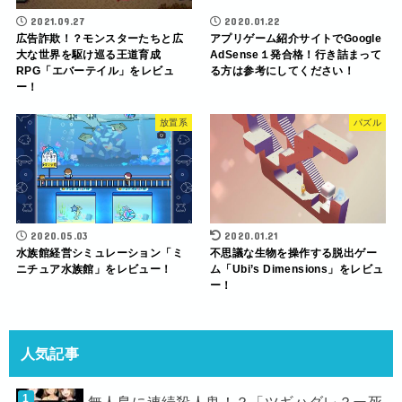
2021.09.27
2020.01.22
広告詐欺！？モンスターたちと広
アプリゲーム紹介サイトでGoogle
大な世界を駆け巡る王道育成
AdSense１発合格！行き詰まって
RPG「エバーテイル」をレビュ
る方は参考にしてください！
ー！
放置系
パズル
2020.05.03
2020.01.21
水族館経営シミュレーション「ミ
不思議な生物を操作する脱出ゲー
ニチュア水族館」をレビュー！
ム「Ubi’s Dimensions」をレビュ
ー！
人気記事
無人島に連続殺人鬼！？「ツギハダレ？ー死