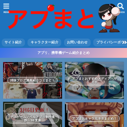
MENU
SEARCH
サイト紹介
キャラクター紹介
お問い合わせ
プライバシーポリ
アプリ、携帯機ゲーム紹介まとめ
アプまとおすすめメディア・サ
姉妹ブログ漫画紹介コミまと！
イト
デスゲームノベルアプリ制作進
アプまとキャラ元ネタまとめ！
捗 3/6更新