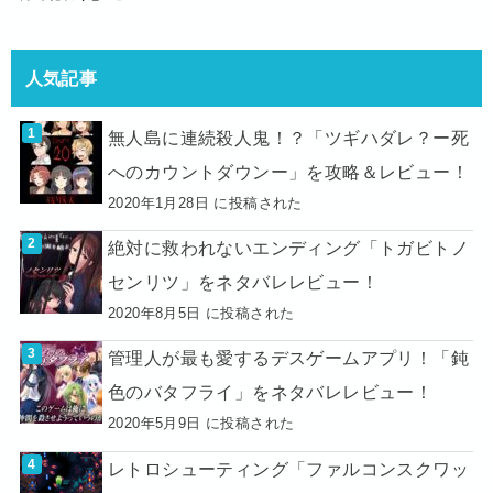
人気記事
無人島に連続殺人鬼！？「ツギハダレ？ー死
へのカウントダウンー」を攻略＆レビュー！
2020年1月28日 に投稿された
絶対に救われないエンディング「トガビトノ
センリツ」をネタバレレビュー！
2020年8月5日 に投稿された
管理人が最も愛するデスゲームアプリ！「鈍
色のバタフライ」をネタバレレビュー！
2020年5月9日 に投稿された
レトロシューティング「ファルコンスクワッ