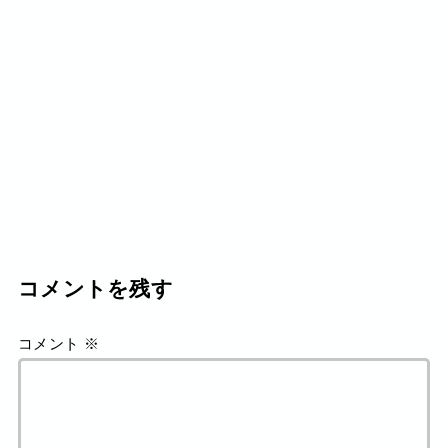
コメントを残す
コメント
※