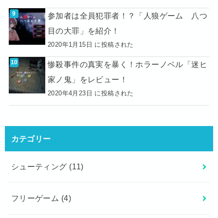
参加者は全員犯罪者！？「人狼ゲーム 八つ
目の大罪」を紹介！
2020年1月15日 に投稿された
惨殺事件の真実を暴く！ホラーノベル「迷ヒ
家ノ鬼」をレビュー！
2020年4月23日 に投稿された
カテゴリー
シューティング
(11)
フリーゲーム
(4)