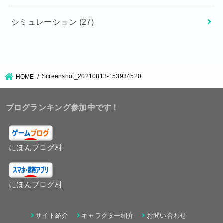
シミュレーション
(27)
Screenshot_20210813-153934520
HOME
ブログランキング参加中です！
にほんブログ村
にほんブログ村
サイト紹介
キャラクター紹介
お問い合わせ