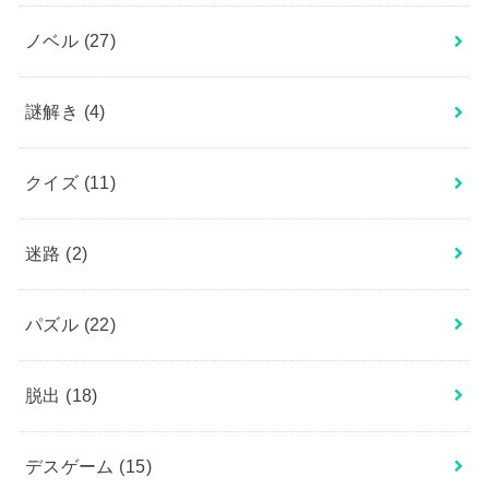
ノベル
(27)
謎解き
(4)
クイズ
(11)
迷路
(2)
パズル
(22)
脱出
(18)
デスゲーム
(15)