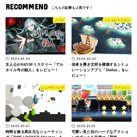
RECOMMEND
ノベル
シミュレーション
2024.05.04
2020.02.23
主人公がAIのSFミステリー「アル
信者を導き文明を構築するシミュ
タイル号の殺人」をレビュー！
レーションアプリ「Godus」をレ
ビュー！
シューティング
アクション
2020.09.07
2020.01.30
時間を操る異次元なシューティン
可愛い見た目のハードなアクショ