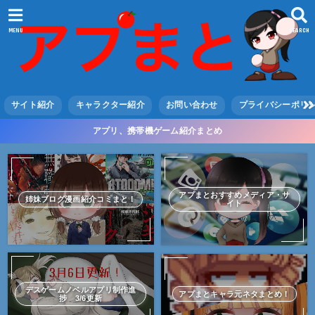
MENU
SEARCH
サイト紹介
キャラクター紹介
お問い合わせ
プライバシーポリ
アプリ、携帯機ゲーム紹介まとめ
アプまとおすすめメディア・サ
姉妹ブログ漫画紹介コミまと！
イト
デスゲームノベルアプリ制作進
アプまとキャラ元ネタまとめ！
捗 3/6更新