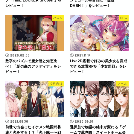
グ「TIME LOCKER Shooter」を
ンでゴールを目指せ「登校
レビュー！
DASH！」をレビュー！
パズル
RPG
2020.02.05
2021.11.14
数字のパズルで魔女達と知恵比
Live2D搭載で好みの美少女を育成
べ！「影の森のアラディア」をレ
できる放置RPG「少女廻戦」をレ
ビュー！
ビュー！
女性向け
ノベル
2021.08.30
2020.06.01
前世で出会ったイケメン戦国武将
選択肢で物語の結末が変わる「ゲ
達と恋をする！？「恋下統一〜戦
ームで裁判員！スイートホーム炎