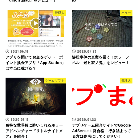
「dino squad」をレビュー！
め
管理人
ホラー
2021.06.18
2020.04.23
アプリを開いてお金をゲット！ポ
惨殺事件の真実を暴く！ホラーノ
イント換金アプリ「App Station」
ベル「迷ヒ家ノ鬼」をレビュー！
は本当に稼げる？
ゲームソフト
管理人
2020.01.18
2020.01.22
独特な世界観に酔いしれるホラー
アプリゲーム紹介サイトでGoogle
アドベンチャー『リトルナイトメ
AdSense１発合格！行き詰まって
ア』を紹介！
る方は参考にしてください！