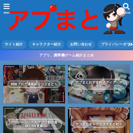
MENU
SEARCH
サイト紹介
キャラクター紹介
お問い合わせ
プライバシーポリ
アプリ、携帯機ゲーム紹介まとめ
アプまとおすすめメディア・サ
姉妹ブログ漫画紹介コミまと！
イト
デスゲームノベルアプリ制作進
アプまとキャラ元ネタまとめ！
捗 3/6更新