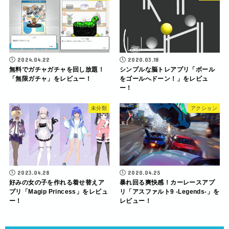
2024.04.22
2020.03.18
無料でガチャガチャを回し放題！
シンプルな脳トレアプリ「ボール
「無限ガチャ」をレビュー！
をゴールへドーン！」をレビュ
ー！
未分類
アクション
2023.04.28
2020.04.25
好みの女の子を作れる着せ替えア
暴れ回る爽快感！カーレースアプ
プリ「Magip Princess」をレビュ
リ「アスファルト9 -Legends-」を
ー！
レビュー！