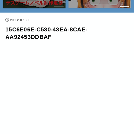
2022.06.29
15C6E06E-C530-43EA-8CAE-
AA92453DDBAF