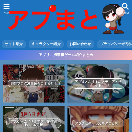
MENU
SEARCH
サイト紹介
キャラクター紹介
お問い合わせ
プライバシーポリ
アプリ、携帯機ゲーム紹介まとめ
アプまとおすすめメディア・サ
姉妹ブログ漫画紹介コミまと！
イト
デスゲームノベルアプリ制作進
アプまとキャラ元ネタまとめ！
捗 3/6更新