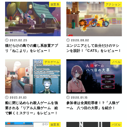
放置系
アクション
2021.02.25
2020.08.02
猫だらけの島での癒し系放置アプ
エンジニアとして自分だけのマシ
リ「ねこより」をレビュー！
ンを設計！「CATS」をレビュー！
デスゲーム
ノベル
2023.01.03
2020.01.15
船に閉じ込められ殺人ゲームを強
参加者は全員犯罪者！？「人狼ゲ
要される「リアル人狼ゲーム 絵
ーム 八つ目の大罪」を紹介！
で解くミステリー」をレビュー！
放置系
パズル