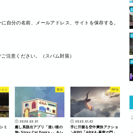
ーに自分の名前、メールアドレス、サイトを保存する。
でご注意ください。（スパム対策）
ション
脱出
RPG
2020.02.01
2022.01.03
シミ
癒し系脱出アプリ「迷い猫の
手に汗握る空中爽快アクショ
旅- Stray Cat Doors -」をレ
ンRPG「ARKA-蒼穹の門」