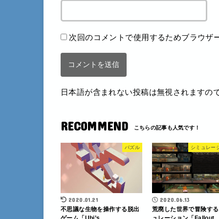
次回のコメントで使用するためブラウザ
日本語が含まれない投稿は無視されますの
RECOMMEND
パズル
シミュレー
2020.01.21
2020.06.13
不思議な生物を操作する脱出
荒廃した世界で冒険する
ゲーム「Ubi’s
ュレーション「Fallout