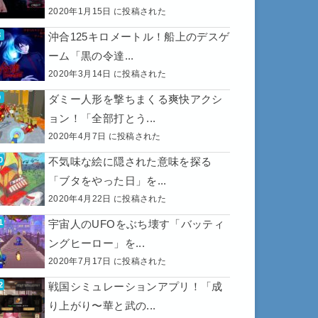
2020年1月15日 に投稿された
沖合125キロメートル！船上のデスゲ
ーム「黒の令達...
2020年3月14日 に投稿された
ダミー人形を撃ちまくる爽快アクシ
ョン！「全部打とう...
2020年4月7日 に投稿された
不気味な絵に隠された意味を探る
「ブタをやった日」を...
2020年4月22日 に投稿された
宇宙人のUFOをぶち壊す「バッティ
ングヒーロー」を...
2020年7月17日 に投稿された
戦国シミュレーションアプリ！「成
り上がり〜華と武の...