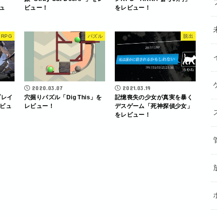
ビュ
ビュー！
をレビュー！
RPG
パズル
脱出
2020.03.07
2021.03.19
プレイ
穴掘りパズル「Dig This」を
記憶喪失の少女が真実を暴く
ビュ
レビュー！
デスゲーム「死神探偵少女」
をレビュー！