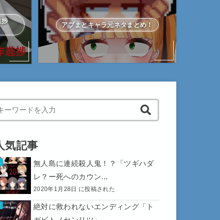
作進捗
アプまとキャラ元ネタまとめ！
hen autocomplete results are available use up and down arrows to 
人気記事
無人島に連続殺人鬼！？「ツギハダ
レ？ー死へのカウン...
2020年1月28日 に投稿された
絶対に救われないエンディング「ト
ガビトノセンリツ」...