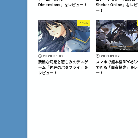
Dimensions」をレビュー！
Shelter Online」をレ
ー！
ノベル
2020.05.09
2021.09.07
残酷な幻想と悲しみのデスゲ
スマホで超本格RPGが
ーム「鈍色のバタフライ」を
できる「白夜極光」をレ
レビュー！
ー！