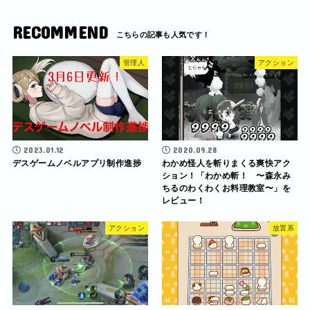
RECOMMEND
管理人
アクション
2023.01.12
2020.09.28
デスゲームノベルアプリ制作進捗
わかめ怪人を斬りまくる爽快アク
ション！「わかめ斬！ 〜森永み
ちるのわくわくお料理教室〜」を
レビュー！
アクション
放置系