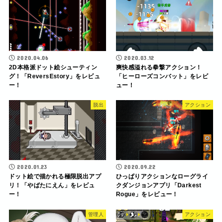
2020.04.06
2020.03.12
2D本格派ドット絵シューティン
爽快感溢れる拳撃アクション！
グ！「ReversEstory」をレビュ
「ヒーローズコンバット」をレビ
ー！
ュー！
脱出
アクション
2020.01.23
2020.09.22
ドット絵で描かれる極限脱出アプ
ひっぱりアクションなローグライ
リ！「やばたにえん」をレビュ
クダンジョンアプリ「Darkest
ー！
Rogue」をレビュー！
管理人
アクション