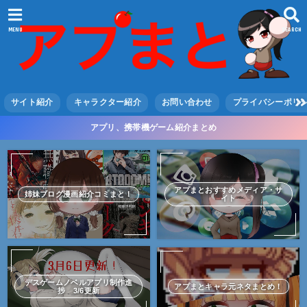
MENU
SEARCH
サイト紹介
キャラクター紹介
お問い合わせ
プライバシーポリ
アプリ、携帯機ゲーム紹介まとめ
アプまとおすすめメディア・サ
姉妹ブログ漫画紹介コミまと！
イト
デスゲームノベルアプリ制作進
アプまとキャラ元ネタまとめ！
捗 3/6更新