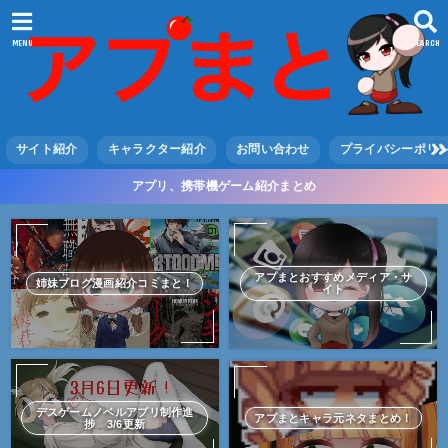
MENU
SEARCH
サイト紹介
キャラクター紹介
お問い合わせ
プライバシーポリ
アプリ、携帯機ゲーム紹介まとめ
アプまとおすすめメディア・サ
姉妹ブログ漫画紹介コミまと！
イト
デスゲームノベルアプリ制作進
アプまとキャラ元ネタまとめ！
捗 3/6更新