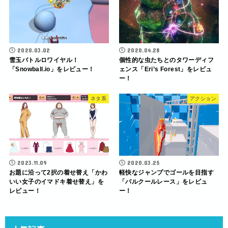
2020.03.02
2020.04.28
雪玉バトルロワイヤル！
個性的な虫たちとのタワーディフ
「Snowball.io」をレビュー！
ェンス「Eri’s Forest」をレビュ
ー！
ネタ系
アクション
2023.11.09
2020.03.25
お題に沿って2択の着せ替え「かわ
軽快なジャンプでゴールを目指す
いい女子のイマドキ着せ替え」を
「パルクールレース」をレビュ
レビュー！
ー！