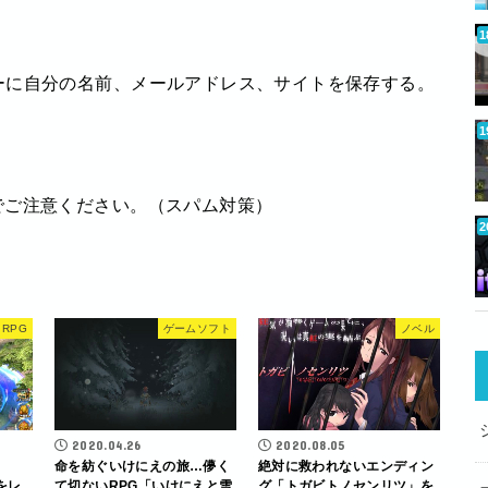
ーに自分の名前、メールアドレス、サイトを保存する。
でご注意ください。（スパム対策）
RPG
ゲームソフト
ノベル
2020.04.26
2020.08.05
命を紡ぐいけにえの旅…儚く
絶対に救われないエンディン
をレ
て切ないRPG「いけにえと雪
グ「トガビトノセンリツ」を