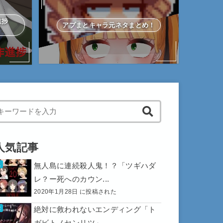
作進捗
アプまとキャラ元ネタまとめ！
hen autocomplete results are available use up and down arrows to 
人気記事
無人島に連続殺人鬼！？「ツギハダ
レ？ー死へのカウン...
2020年1月28日 に投稿された
絶対に救われないエンディング「ト
ガビトノセンリツ」...