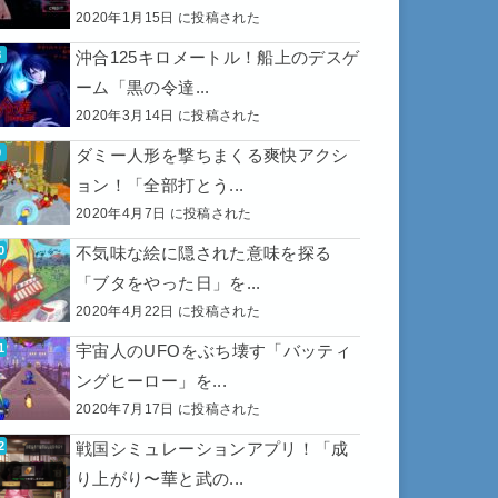
2020年1月15日 に投稿された
沖合125キロメートル！船上のデスゲ
ーム「黒の令達...
2020年3月14日 に投稿された
ダミー人形を撃ちまくる爽快アクシ
ョン！「全部打とう...
2020年4月7日 に投稿された
不気味な絵に隠された意味を探る
「ブタをやった日」を...
2020年4月22日 に投稿された
宇宙人のUFOをぶち壊す「バッティ
ングヒーロー」を...
2020年7月17日 に投稿された
戦国シミュレーションアプリ！「成
り上がり〜華と武の...