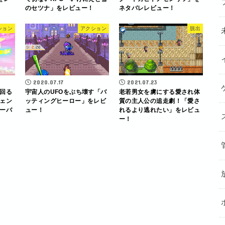
のセツナ」をレビュー！
ネタバレレビュー！
ション
アクション
脱出
2020.07.17
2021.07.23
回る
宇宙人のUFOをぶち壊す「バ
老若男女を虜にする愛され体
ェン
ッティングヒーロー」をレビ
質の主人公の追走劇！「愛さ
ーバ
ュー！
れるより逃れたい」をレビュ
ー！