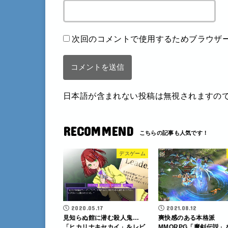
次回のコメントで使用するためブラウザ
日本語が含まれない投稿は無視されますの
RECOMMEND
デスゲーム
2020.05.17
2021.08.12
見知らぬ館に潜む殺人鬼…
爽快感のある本格派
「ヒカリナキセカイ」をレビ
MMORPG「魔剣伝説」