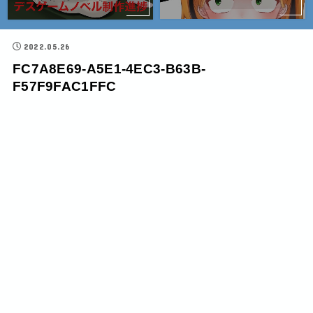
2022.05.26
FC7A8E69-A5E1-4EC3-B63B-
F57F9FAC1FFC