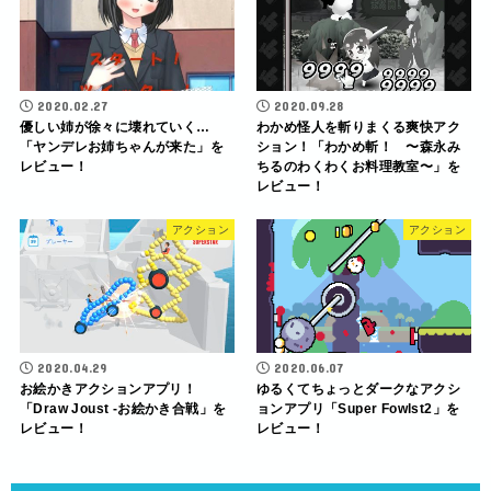
2020.02.27
2020.09.28
優しい姉が徐々に壊れていく…
わかめ怪人を斬りまくる爽快アク
「ヤンデレお姉ちゃんが来た」を
ション！「わかめ斬！ 〜森永み
レビュー！
ちるのわくわくお料理教室〜」を
レビュー！
アクション
アクション
2020.04.29
2020.06.07
お絵かきアクションアプリ！
ゆるくてちょっとダークなアクシ
「Draw Joust -お絵かき合戦」を
ョンアプリ「Super Fowlst2」を
レビュー！
レビュー！