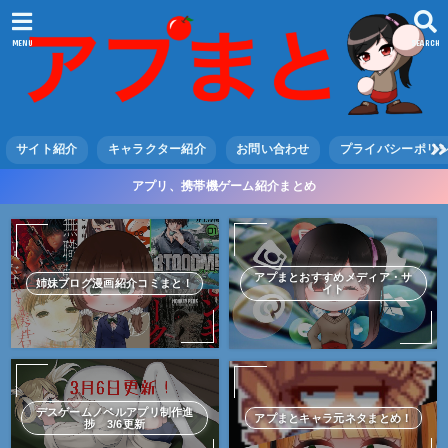
MENU
SEARCH
サイト紹介
キャラクター紹介
お問い合わせ
プライバシーポリ
アプリ、携帯機ゲーム紹介まとめ
アプまとおすすめメディア・サ
姉妹ブログ漫画紹介コミまと！
イト
デスゲームノベルアプリ制作進
アプまとキャラ元ネタまとめ！
捗 3/6更新