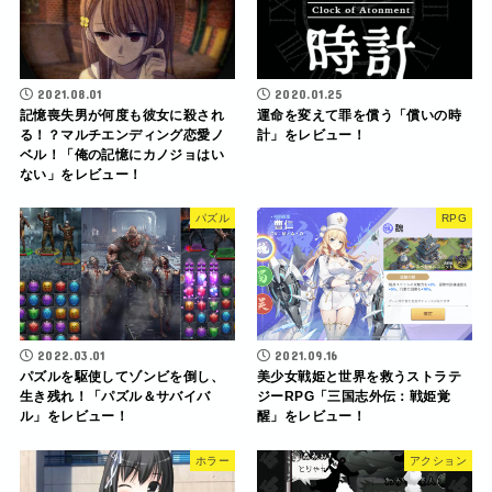
2021.08.01
2020.01.25
記憶喪失男が何度も彼女に殺され
運命を変えて罪を償う「償いの時
る！？マルチエンディング恋愛ノ
計」をレビュー！
ベル！「俺の記憶にカノジョはい
ない」をレビュー！
パズル
RPG
2022.03.01
2021.09.16
パズルを駆使してゾンビを倒し、
美少女戦姫と世界を救うストラテ
生き残れ！「パズル＆サバイバ
ジーRPG「三国志外伝：戦姫覚
ル」をレビュー！
醒」をレビュー！
ホラー
アクション