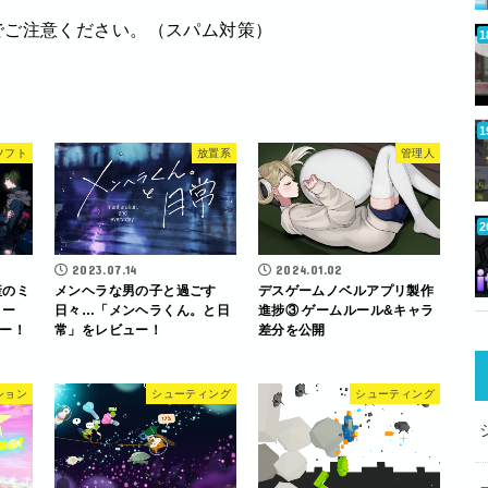
でご注意ください。（スパム対策）
ソフト
放置系
管理人
2023.07.14
2024.01.02
産のミ
メンヘラな男の子と過ごす
デスゲームノベルアプリ製作
リー
日々…「メンヘラくん。と日
進捗③ ゲームルール&キャラ
ー！
常」をレビュー！
差分を公開
ション
シューティング
シューティング