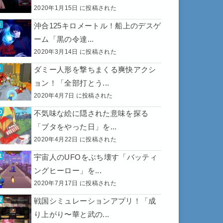
2020年1月15日 に投稿された
沖合125キロメートル！船上のデスゲ
ーム「黒の令達...
2020年3月14日 に投稿された
ダミー人形を撃ちまくる爽快アクシ
ョン！「全部打とう...
2020年4月7日 に投稿された
不気味な絵に隠された意味を探る
「ブタをやった日」を...
2020年4月22日 に投稿された
宇宙人のUFOをぶち壊す「バッティ
ングヒーロー」を...
2020年7月17日 に投稿された
戦国シミュレーションアプリ！「成
り上がり〜華と武の...