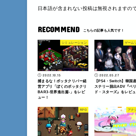
日本語が含まれない投稿は無視されますの
RECOMMEND
シミュレーション
ゲーム
2022.10.15
2022.05.27
捕まるな！ボッタクリバー経
【PS4・Switch】韓国
営アプリ「ぼくのボッタクリ
ステリー脱出ADV『ベ
BAR3-世界進出篇-」をレビ
ド・スターズ』をレビュ
ュー！
RPG
アク