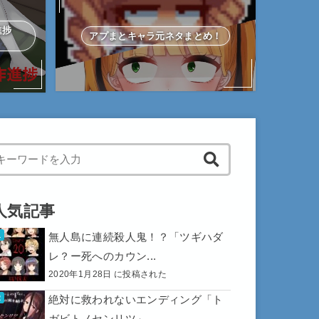
作進捗
アプまとキャラ元ネタまとめ！
hen autocomplete results are available use up and down arrows to 
人気記事
無人島に連続殺人鬼！？「ツギハダ
レ？ー死へのカウン...
2020年1月28日 に投稿された
絶対に救われないエンディング「ト
ガビトノセンリツ」...