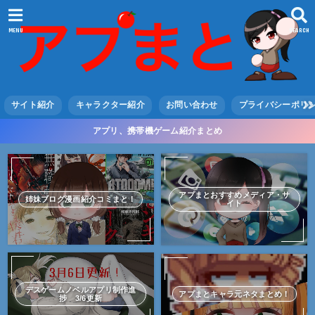
MENU
SEARCH
サイト紹介
キャラクター紹介
お問い合わせ
プライバシーポリ
アプリ、携帯機ゲーム紹介まとめ
アプまとおすすめメディア・サ
姉妹ブログ漫画紹介コミまと！
イト
デスゲームノベルアプリ制作進
アプまとキャラ元ネタまとめ！
捗 3/6更新