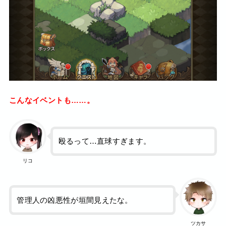
こんなイベントも……。
殴るって…直球すぎます。
リコ
管理人の凶悪性が垣間見えたな。
ツカサ