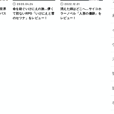
2020.04.26
2022.12.01
世界
命を紡ぐいけにえの旅…儚く
消えた姉はどこへ…サイコホ
バス
て切ないRPG「いけにえと雪
ラーノベル「人形の傷跡」を
のセツナ」をレビュー！
レビュー！