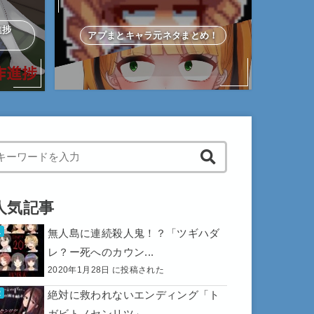
作進捗
アプまとキャラ元ネタまとめ！
hen autocomplete results are available use up and down arrows to 
人気記事
無人島に連続殺人鬼！？「ツギハダ
レ？ー死へのカウン...
2020年1月28日 に投稿された
絶対に救われないエンディング「ト
ガビトノセンリツ」...