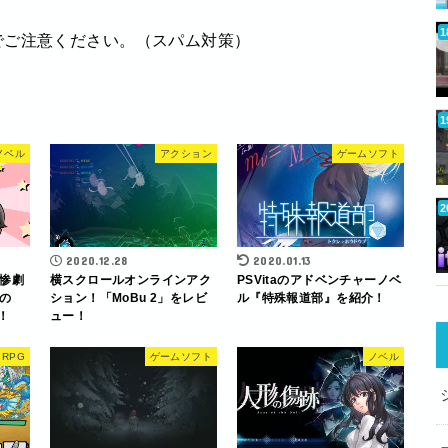
でご注意ください。（スパム対策）
ノベル
アクション
ゲームソフト
2020.12.28
2020.01.13
惨劇
横スクロールオンラインアク
PSVitaのアドベンチャーノベ
の
ション！「MoBu 2」をレビ
ル『特殊報道部』を紹介！
！
ュー！
RPG
ゲームソフト
ノベル