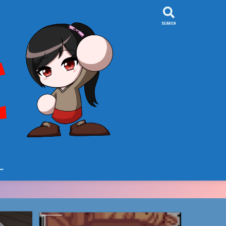
SEARCH
ー