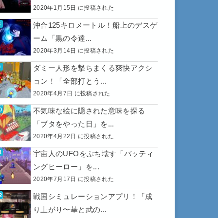
2020年1月15日 に投稿された
沖合125キロメートル！船上のデスゲ
ーム「黒の令達...
2020年3月14日 に投稿された
ダミー人形を撃ちまくる爽快アクシ
ョン！「全部打とう...
2020年4月7日 に投稿された
不気味な絵に隠された意味を探る
「ブタをやった日」を...
2020年4月22日 に投稿された
宇宙人のUFOをぶち壊す「バッティ
ングヒーロー」を...
2020年7月17日 に投稿された
戦国シミュレーションアプリ！「成
り上がり〜華と武の...