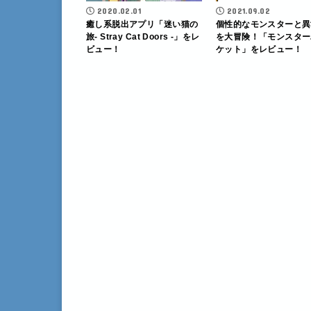
2020.02.01
2021.09.02
癒し系脱出アプリ「迷い猫の
個性的なモンスターと異
旅- Stray Cat Doors -」をレ
を大冒険！「モンスター
ビュー！
ケット」をレビュー！