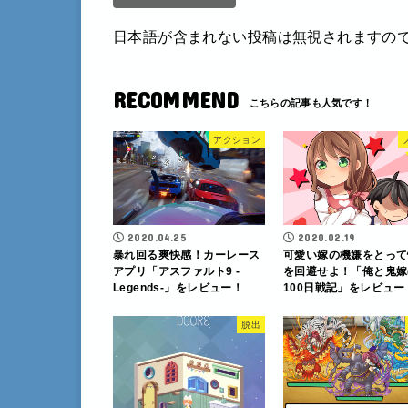
日本語が含まれない投稿は無視されますの
RECOMMEND
アクション
2020.04.25
2020.02.19
暴れ回る爽快感！カーレース
可愛い嫁の機嫌をとって
アプリ「アスファルト9 -
を回避せよ！「俺と鬼嫁
Legends-」をレビュー！
100日戦記」をレビュー
脱出