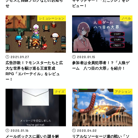
クセスと姉妹ブログなどのお知ら
キャッチャー！「たこクレ」をレ
せ
ビュー！
シミュレーション
ノベル
2021.09.27
2020.01.15
広告詐欺！？モンスターたちと広
参加者は全員犯罪者！？「人狼ゲ
大な世界を駆け巡る王道育成
ーム 八つ目の大罪」を紹介！
RPG「エバーテイル」をレビュ
ー！
クイズ
アクション
2020.01.16
2020.04.02
メールボックスに届いた謎を解
リアルなソーセージ達の戦い「ソ