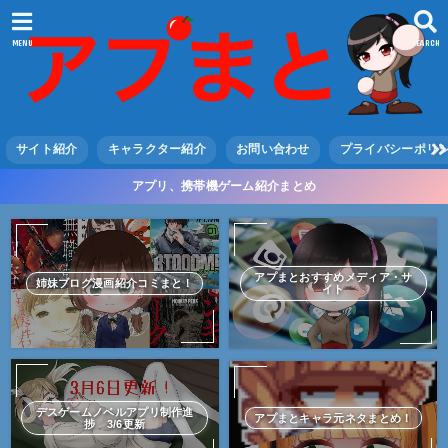
MENU
SEARCH
サイト紹介
キャラクター紹介
お問い合わせ
プライバシーポリ
アプリ、携帯機ゲーム紹介まとめ
アプまとおすすめメディア・サ
姉妹ブログ漫画紹介コミまと！
イト
デスゲームノベルアプリ制作進
アプまとキャラ元ネタまとめ！
捗 3/6更新