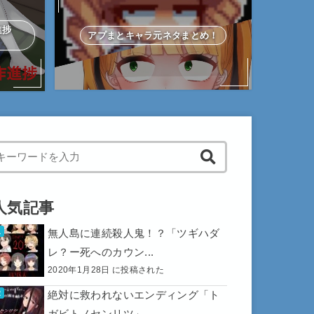
作進捗
アプまとキャラ元ネタまとめ！
hen autocomplete results are available use up and down arrows to 
人気記事
無人島に連続殺人鬼！？「ツギハダ
レ？ー死へのカウン...
2020年1月28日 に投稿された
絶対に救われないエンディング「ト
ガビトノセンリツ」...