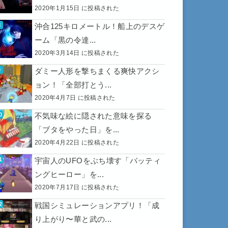
2020年1月15日 に投稿された
沖合125キロメートル！船上のデスゲ
ーム「黒の令達...
2020年3月14日 に投稿された
ダミー人形を撃ちまくる爽快アクシ
ョン！「全部打とう...
2020年4月7日 に投稿された
不気味な絵に隠された意味を探る
「ブタをやった日」を...
2020年4月22日 に投稿された
宇宙人のUFOをぶち壊す「バッティ
ングヒーロー」を...
2020年7月17日 に投稿された
戦国シミュレーションアプリ！「成
り上がり〜華と武の...