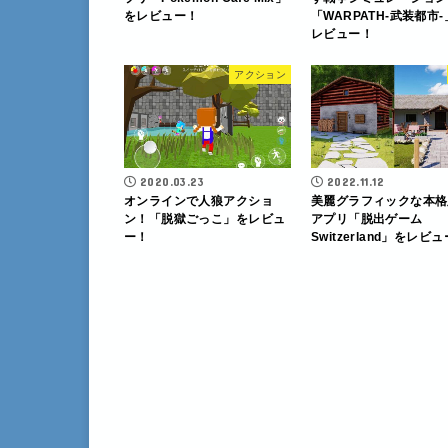
をレビュー！
「WARPATH-武装都市
レビュー！
アクション
2020.03.23
2022.11.12
オンラインで人狼アクショ
美麗グラフィックな本格
ン！「脱獄ごっこ」をレビュ
アプリ「脱出ゲーム
ー！
Switzerland」をレビ