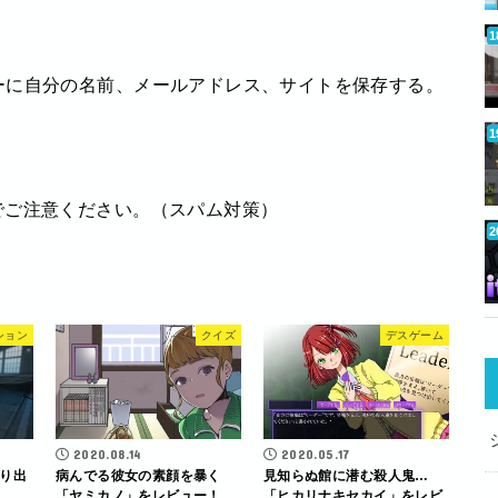
ーに自分の名前、メールアドレス、サイトを保存する。
でご注意ください。（スパム対策）
ション
クイズ
デスゲーム
2020.08.14
2020.05.17
り出
病んでる彼女の素顔を暴く
見知らぬ館に潜む殺人鬼…
「ヤミカノ」をレビュー！
「ヒカリナキセカイ」をレビ