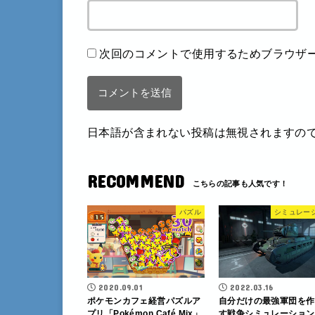
次回のコメントで使用するためブラウザ
日本語が含まれない投稿は無視されますの
RECOMMEND
パズル
シミュレー
2020.09.01
2022.03.16
ポケモンカフェ経営パズルア
自分だけの最強軍団を作
プリ「Pokémon Café Mix」
す戦争シミュレーション