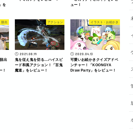
-」を
ュー！
脱出
アクション
イラスト・お絵かき
2021.08.19
2020.04.13
脱出
鬼を従え鬼を切る…ハイスピ
可愛いお絵かきクイズアドベ
ード和風アクション！「百鬼
ンチャー！「KOONGYA
ュー！
魔道」をレビュー！
Draw Party」をレビュー！