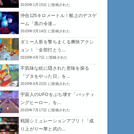
2020年1月15日 に投稿された
沖合125キロメートル！船上のデスゲ
ーム「黒の令達...
2020年3月14日 に投稿された
ダミー人形を撃ちまくる爽快アクシ
ョン！「全部打とう...
2020年4月7日 に投稿された
不気味な絵に隠された意味を探る
「ブタをやった日」を...
2020年4月22日 に投稿された
宇宙人のUFOをぶち壊す「バッティ
ングヒーロー」を...
2020年7月17日 に投稿された
戦国シミュレーションアプリ！「成
り上がり〜華と武の...