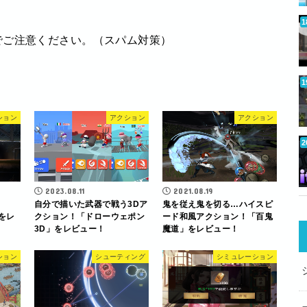
でご注意ください。（スパム対策）
ション
アクション
アクション
2023.08.11
2021.08.19
自分で描いた武器で戦う3Dア
鬼を従え鬼を切る…ハイスピ
」をレ
クション！「ドローウェポン
ード和風アクション！「百鬼
3D」をレビュー！
魔道」をレビュー！
ション
シューティング
シミュレーション