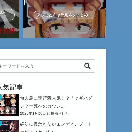
作進捗
アプまとキャラ元ネタまとめ！
hen autocomplete results are available use up and down arrows to 
人気記事
無人島に連続殺人鬼！？「ツギハダ
レ？ー死へのカウン...
2020年1月28日 に投稿された
絶対に救われないエンディング「ト
ガビトノセンリツ」...