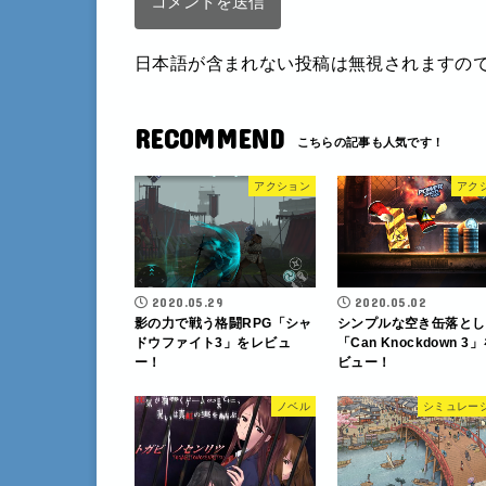
日本語が含まれない投稿は無視されますの
RECOMMEND
アクション
アク
2020.05.29
2020.05.02
影の力で戦う格闘RPG「シャ
シンプルな空き缶落とし
ドウファイト3」をレビュ
「Can Knockdown 3
ー！
ビュー！
ノベル
シミュレー