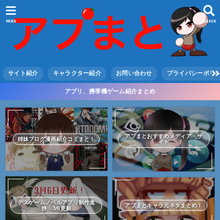
MENU
SEARCH
サイト紹介
キャラクター紹介
お問い合わせ
プライバシーポリ
アプリ、携帯機ゲーム紹介まとめ
アプまとおすすめメディア・サ
姉妹ブログ漫画紹介コミまと！
イト
デスゲームノベルアプリ制作進
アプまとキャラ元ネタまとめ！
捗 3/6更新