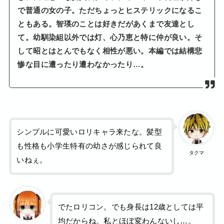
で普通の女の子。ただちょっとヒステリックになるこ
ともある。智瑛のことは好きだがあくまで友達とし
て。幼馴染組以外では灯、心乃恵と特に仲が良い。そ
して昭とはとんでもなく相性が悪い。本編では結構悲
惨な目に遭ったり遭わなかったり…。
シンプルに可愛いロリキャラ来たな。髪型
も性格も小学生特有の幼さが感じられて良
タクマ
いねぇ。
でたロリコン。でも身長は12歳としては平
均だからね。私とほぼ変わんないし…。