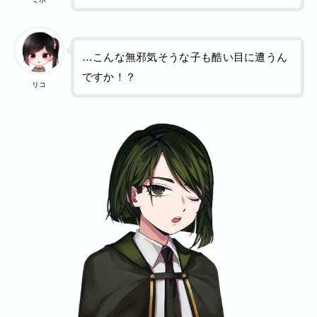
…こんな無邪気そうな子も酷い目に遭うん
ですか！？
リコ