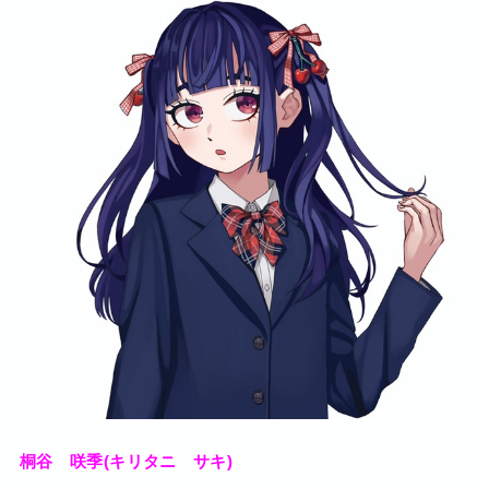
桐谷 咲季(キリタニ サキ)