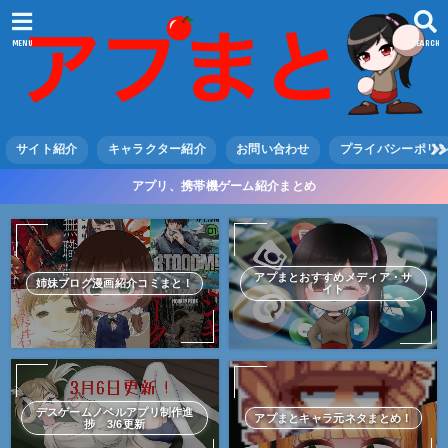
MENU
SEARCH
サイト紹介
キャラクター紹介
お問い合わせ
プライバシーポリ
アプリ、携帯機ゲーム紹介まとめ
アプまとおすすめメディア・サ
姉妹ブログ漫画紹介コミまと！
イト
デスゲームノベルアプリ制作進
アプまとキャラ元ネタまとめ！
捗 3/6更新