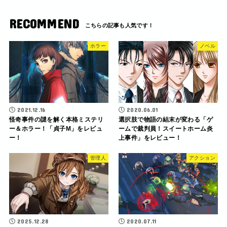
RECOMMEND
ホラー
ノベル
2021.12.16
2020.06.01
怪奇事件の謎を解く本格ミステリ
選択肢で物語の結末が変わる「ゲ
ー＆ホラー！「貞子M」をレビュ
ームで裁判員！スイートホーム炎
ー！
上事件」をレビュー！
管理人
アクション
2025.12.28
2020.07.11