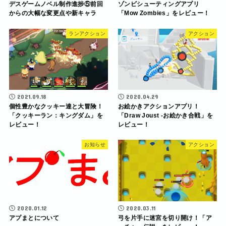
デスゲームノベル制作進捗⑤前回
ゾンビシューティングアプリ
からの大幅な変更点や新キャラ
「Mow Zombies」をレビュー！
ランアクション
アクション
2021.09.18
2020.04.29
個性豊かなクッキー達と大冒険！
お絵かきアクションアプリ！
「クッキーラン：キングダム」を
「Draw Joust -お絵かき合戦」を
レビュー！
レビュー！
お知らせ
アクション
2020.01.12
2020.03.11
アプまとについて
弓を片手に迷宮を切り開け！「ア