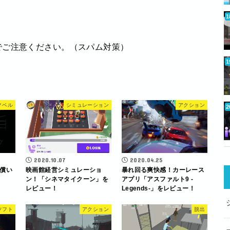
でご注意ください。（スパム対策）
ノベル
シミュレーション
アクション
2020.10.07
2020.04.25
償い
映画館経営シミュレーショ
暴れ回る爽快感！カーレース
ン！「シネマタイクーン」を
アプリ「アスファルト9 -
レビュー！
Legends-」をレビュー！
ソフト
アクション
脱出