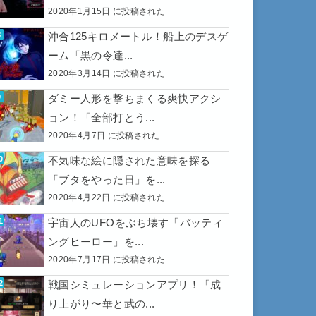
2020年1月15日 に投稿された
沖合125キロメートル！船上のデスゲ
ーム「黒の令達...
2020年3月14日 に投稿された
ダミー人形を撃ちまくる爽快アクシ
ョン！「全部打とう...
2020年4月7日 に投稿された
不気味な絵に隠された意味を探る
「ブタをやった日」を...
2020年4月22日 に投稿された
宇宙人のUFOをぶち壊す「バッティ
ングヒーロー」を...
2020年7月17日 に投稿された
戦国シミュレーションアプリ！「成
り上がり〜華と武の...