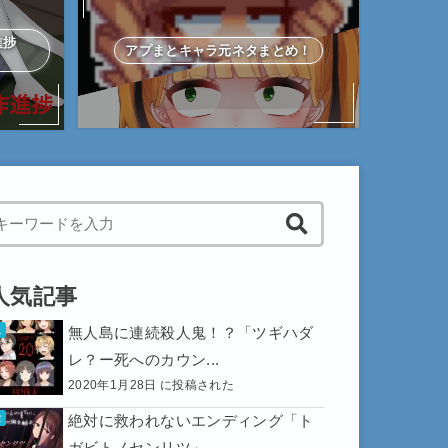
作進捗
アプまとキャラ元ネタまとめ！
hen autocomplete results are available use up and down arrows to 
人気記事
無人島に連続殺人鬼！？「ツギハダ
レ？ー死へのカウン...
2020年1月28日 に投稿された
絶対に救われないエンディング「ト
ガビトノセンリツ」...