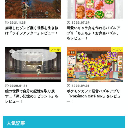
2021.11.25
2022.07.29
崩壊したゾンビ蠢く世界を生き抜
可愛いキャラ弁を作れるパズルア
け「ライフアフター」レビュー！
プリ「もふもふ！お弁当パズル」
をレビュー！
ノベル
パズル
2020.01.26
2020.09.01
絵の世界で自分の記憶を取り戻
ポケモンカフェ経営パズルアプリ
す…「深い記憶のラビラント」を
「Pokémon Café Mix」をレビュ
レビュー！
ー！
人気記事