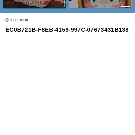
2023.01.10
EC0B721B-F8EB-4159-997C-07673431B138