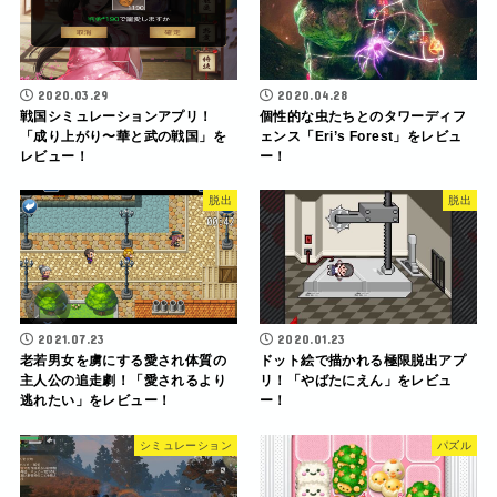
2020.03.29
2020.04.28
戦国シミュレーションアプリ！
個性的な虫たちとのタワーディフ
「成り上がり〜華と武の戦国」を
ェンス「Eri’s Forest」をレビュ
レビュー！
ー！
脱出
脱出
2021.07.23
2020.01.23
老若男女を虜にする愛され体質の
ドット絵で描かれる極限脱出アプ
主人公の追走劇！「愛されるより
リ！「やばたにえん」をレビュ
逃れたい」をレビュー！
ー！
シミュレーション
パズル