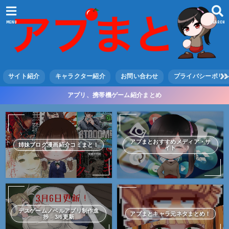
MENU
SEARCH
サイト紹介
キャラクター紹介
お問い合わせ
プライバシーポリ
アプリ、携帯機ゲーム紹介まとめ
アプまとおすすめメディア・サ
姉妹ブログ漫画紹介コミまと！
イト
デスゲームノベルアプリ制作進
アプまとキャラ元ネタまとめ！
捗 3/6更新