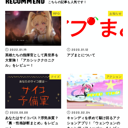
RECOMMEND
RPG
お知らせ
2022.01.19
2020.01.12
英雄たちの指揮官として異世界を
アプまとについて
大冒険！「アカシッククロニク
ル」をレビュー！
クイズ
アクション
2020.08.08
2020.02.04
あなたはサイコパス？浮気体質？
キャンディを求めて駆け回るアク
「裏・性格診断まとめ」をレビュ
ションアプリ！「ウェンウェンの