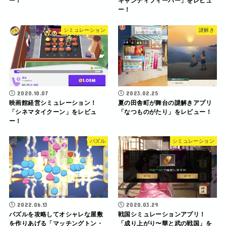
ー！
キャンディフィーバー」をレビュ
ー！
シミュレーション
謎解き
2020.10.07
2023.02.25
映画館経営シミュレーション！
夏の田舎町が舞台の謎解きアプリ
「シネマタイクーン」をレビュ
「なつものがたり」をレビュー！
ー！
パズル
シミュレーション
2022.06.13
2020.03.29
パズルを攻略してオシャレな屋敷
戦国シミュレーションアプリ！
を作りあげる「マッチングトン・
「成り上がり〜華と武の戦国」を