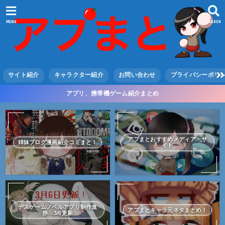
MENU
SEARCH
サイト紹介
キャラクター紹介
お問い合わせ
プライバシーポリ
アプリ、携帯機ゲーム紹介まとめ
アプまとおすすめメディア・サ
姉妹ブログ漫画紹介コミまと！
イト
デスゲームノベルアプリ制作進
アプまとキャラ元ネタまとめ！
捗 3/6更新