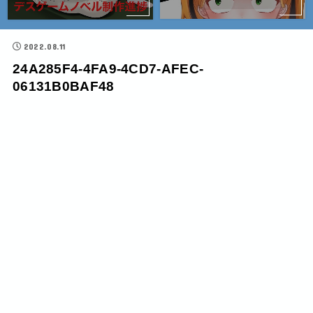
2022.08.11
24A285F4-4FA9-4CD7-AFEC-
06131B0BAF48