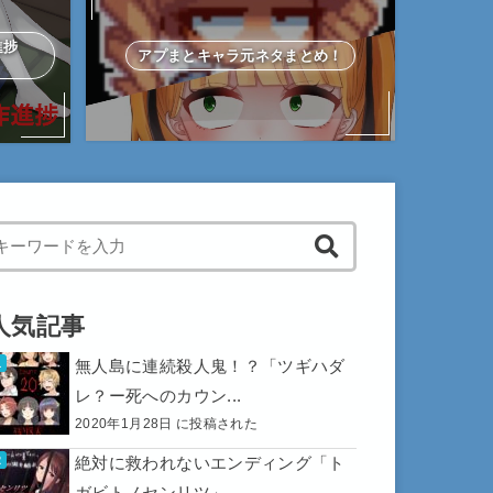
作進捗
アプまとキャラ元ネタまとめ！
hen autocomplete results are available use up and down arrows to 
人気記事
無人島に連続殺人鬼！？「ツギハダ
レ？ー死へのカウン...
2020年1月28日 に投稿された
絶対に救われないエンディング「ト
ガビトノセンリツ」...