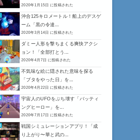
2020年1月15日 に投稿された
沖合125キロメートル！船上のデスゲ
ーム「黒の令達...
2020年3月14日 に投稿された
ダミー人形を撃ちまくる爽快アクシ
ョン！「全部打とう...
2020年4月7日 に投稿された
不気味な絵に隠された意味を探る
「ブタをやった日」を...
2020年4月22日 に投稿された
宇宙人のUFOをぶち壊す「バッティ
ングヒーロー」を...
2020年7月17日 に投稿された
戦国シミュレーションアプリ！「成
り上がり〜華と武の...