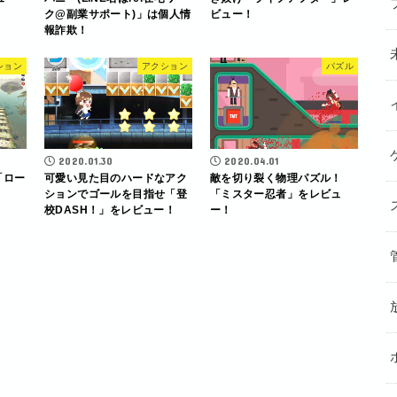
ク@副業サポート)」は個人情
ビュー！
報詐欺！
ション
アクション
パズル
2020.01.30
2020.04.01
「ロー
可愛い見た目のハードなアク
敵を切り裂く物理パズル！
ションでゴールを目指せ「登
「ミスター忍者」をレビュ
校DASH！」をレビュー！
ー！