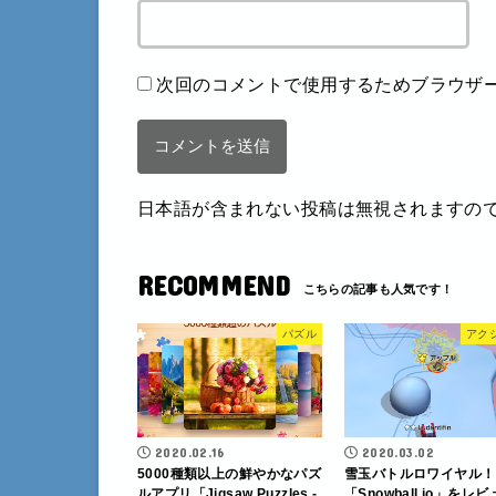
次回のコメントで使用するためブラウザ
日本語が含まれない投稿は無視されますの
RECOMMEND
パズル
アク
2020.02.16
2020.03.02
5000種類以上の鮮やかなパズ
雪玉バトルロワイヤル！
ルアプリ「Jigsaw Puzzles -
「Snowball.io」をレビ