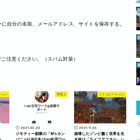
ーに自分の名前、メールアドレス、サイトを保存する。
でご注意ください。（スパム対策）
ション
管理人
シミュレーション
2021.05.20
2021.11.25
ジモティー副業の「M’sカン
崩壊したゾンビ蠢く世界を生
ュ
パニー(LINE名はrei在宅ワー
き抜け「ライフアフター」レ