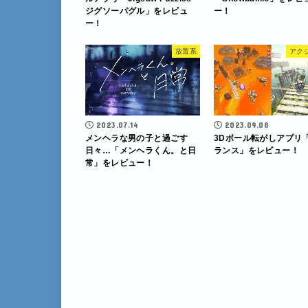
ジグソーパグル」をレビュ
ー！
ー！
放置系
アク
2023.07.14
2023.09.08
メンヘラな男の子と過ごす
3Dボール転がしアプリ
日々…「メンヘラくん。と日
ランス」をレビュー！
常」をレビュー！